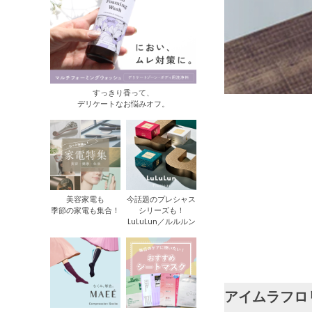
すっきり香って、
デリケートなお悩みオフ。
美容家電も
今話題のプレシャス
季節の家電も集合！
シリーズも！
LuLuLun／ルルルン
アイムラフロ