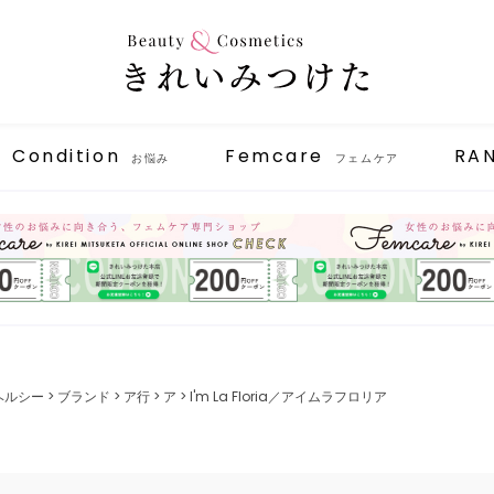
Condition
Femcare
RA
お悩み
フェムケア
ヘルシー
ブランド
ア行
ア
I'm La Floria／アイムラフロリア