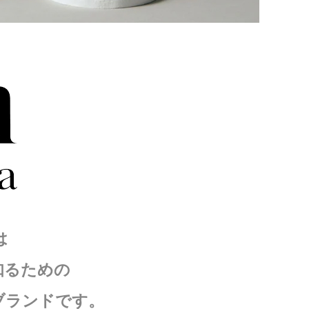
は
知るための
ブランドです。