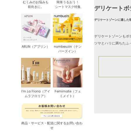
むくみのお悩みも
簡単うるおう！
デリケートボ
前向きに。
シートマスク特集
デリケートゾーンに適した
デリケートゾーンもボ
ツヤとハリに満ちたふ
ARLIN（アプリン）
numbeuzin（ナン
バーズイン）
I'm La Floria（アイ
Femimate（フェ
ムラフロリア）
ミメイト）
商品・サービス・配送に関するお問い合わ
せ