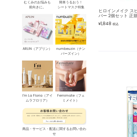
むくみのお悩みも
簡単うるおう！
前向きに。
シートマスク特集
ヒロインメイク ス
バー 2個セット 正
1,848
¥
税込
ARLIN（アプリン）
numbeuzin（ナン
バーズイン）
I'm La Floria（アイ
Femimate（フェ
ムラフロリア）
ミメイト）
商品・サービス・配送に関するお問い合わ
せ