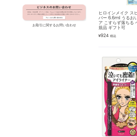
ヒロインメイク ス
バー 6.6ml うる
ア こすらず落ちる 
お取引に関するお問い合わせ
規品 ギフト可
924
¥
税込