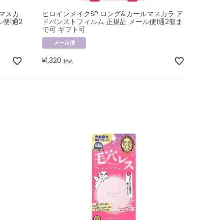
ルマスカ
ヒロインメイクSP ロング&カールマスカラ ア
便1通2
ドバンストフィルム 正規品 メール便1通2個ま
で可 ギフト可
メール便
1,320
¥
税込