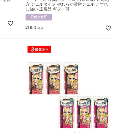
方 ジェルタイプ やわらか濃密ジェル こすれ
に強い 正規品 ギフト可
日付指定可
1,100
¥
税込