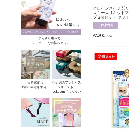
ヒロインメイク 泣
スムースリキッドア
プ 2個セット ギフ
日付指定可
2,200
¥
税込
すっきり香って、
デリケートなお悩みオフ。
美容家電も
今話題のプレシャス
季節の家電も集合！
シリーズも！
LuLuLun／ルルルン