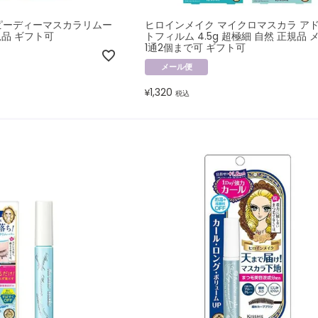
ピーディーマスカラリムー
ヒロインメイク マイクロマスカラ ア
規品 ギフト可
トフィルム 4.5g 超極細 自然 正規品 
1通2個まで可 ギフト可
メール便
1,320
¥
税込