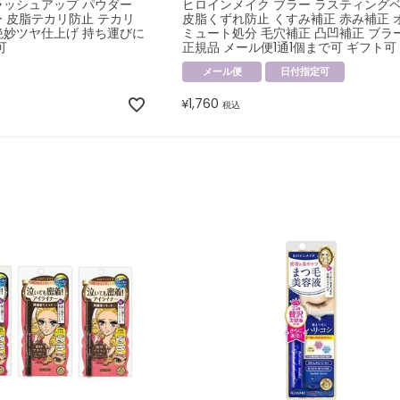
ラッシュアップ パウダー
ヒロインメイク ブラー ラスティング
ー 皮脂テカリ防止 テカリ
皮脂くずれ防止 くすみ補正 赤み補正 
絶妙ツヤ仕上げ 持ち運びに
ミュート処分 毛穴補正 凸凹補正 ブラ
可
正規品 メール便1通1個まで可 ギフト可
メール便
日付指定可
1,760
¥
税込