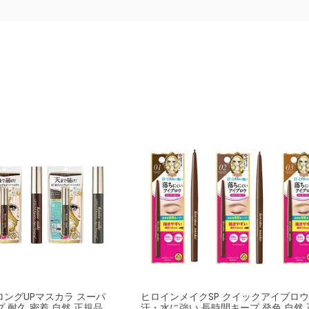
ロングUPマスカラ スーパ
ヒロインメイクSP クイックアイブロウ
プ 耐久 密着 自然 正規品
汗・水に強い 長時間キープ 発色 自然