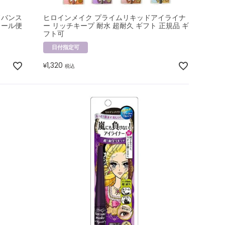
ドバンス
ヒロインメイク プライムリキッドアイライナ
メール便
ー リッチキープ 耐水 超耐久 ギフト 正規品 ギ
フト可
日付指定可
1,320
¥
税込