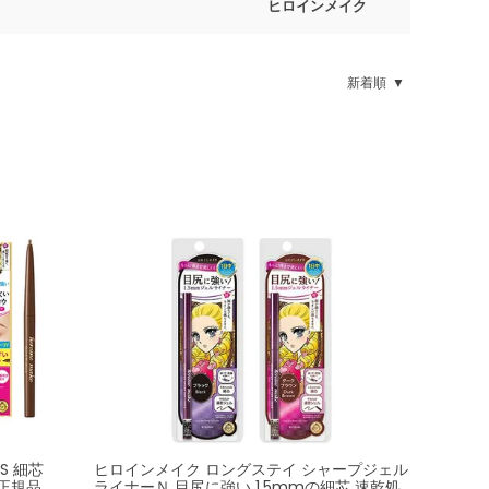
ヒロインメイク
新着順
S 細芯
ヒロインメイク ロングステイ シャープジェル
 正規品
ライナーＮ 目尻に強い 1.5mmの細芯 速乾処