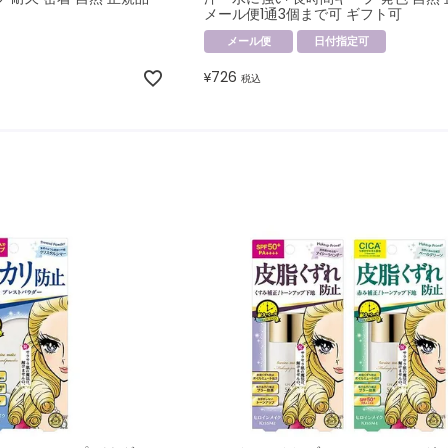
メール便1通3個まで可 ギフト可
メール便
日付指定可
726
¥
税込