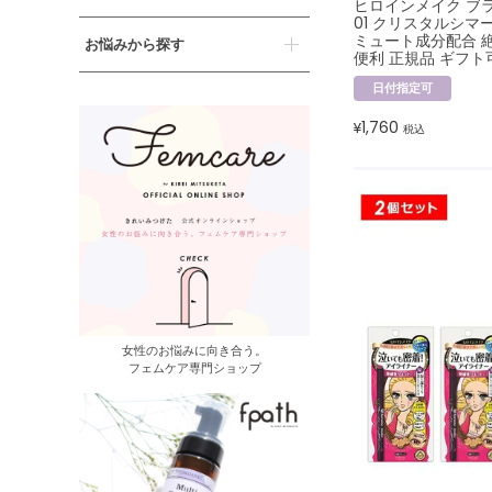
ヒロインメイク ブ
01 クリスタルシマ
ミュート成分配合 
お悩みから探す
便利 正規品 ギフト
日付指定可
1,760
¥
税込
女性のお悩みに向き合う。
フェムケア専門ショップ