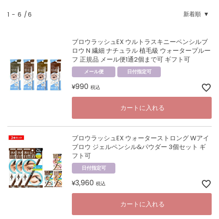
1
-
6
6
新着順
ブロウラッシュEX ウルトラスキニーペンシルブ
ロウ N 繊細 ナチュラル 植毛級 ウォータープルー
フ 正規品 メール便1通2個まで可 ギフト可
メール便
日付指定可
990
¥
税込
カートに入れる
ブロウラッシュEX ウォーターストロング Wアイ
ブロウ ジェルペンシル&パウダー 3個セット ギ
フト可
日付指定可
3,960
¥
税込
カートに入れる