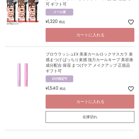
可 ギフト可
メール便
1,320
¥
税込
カートに入れる
ブロウラッシュEX 美束カールロックマスカラ 束
感まつげ ばっちり束感 強力カールキープ 美容液
成分配合 保湿 まつげケア メイクアップ 正規品
ギフト可
日付指定可
1,540
¥
税込
カートに入れる
在庫切れ