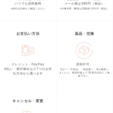
いつでも送料無料
メール便は385円（税込）
※条件は詳細をご確認ください
※沖縄本島・離島は宅配便1,100円（税込）
お支払い方法
返品・交換
クレジット・PayPay
原則不可。
d払い・銀行振込など7つの
お支
万が一「不良品」「商品違い」等が
御座い
払方法から選べます
ましたら、商品到着より
7営業日以内にご連
絡下さい。
キャンセル・変更