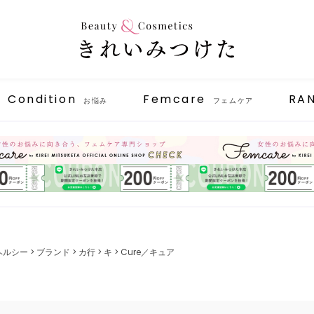
Condition
Femcare
RA
お悩み
フェムケア
ヘルシー
ブランド
カ行
キ
Cure／キュア