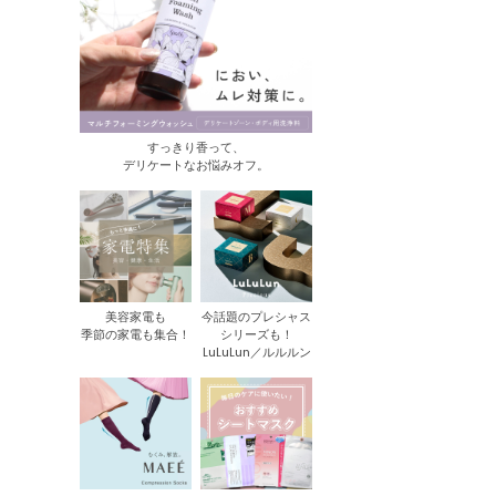
すっきり香って、
デリケートなお悩みオフ。
美容家電も
今話題のプレシャス
季節の家電も集合！
シリーズも！
LuLuLun／ルルルン