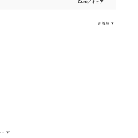
Cure／キュア
新着順
キュア