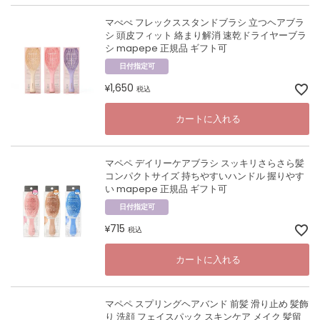
マぺぺ フレックススタンドブラシ 立つヘアブラ
シ 頭皮フィット 絡まり解消 速乾ドライヤーブラ
シ mapepe 正規品 ギフト可
日付指定可
1,650
¥
税込
カートに入れる
マペペ デイリーケアブラシ スッキリさらさら髪
コンパクトサイズ 持ちやすいハンドル 握りやす
い mapepe 正規品 ギフト可
日付指定可
715
¥
税込
カートに入れる
マペペ スプリングヘアバンド 前髪 滑り止め 髪飾
り 洗顔 フェイスパック スキンケア メイク 髪留