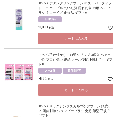
マペペ デタングリングブラシ3Dスーパーフィッ
トミニ パープル 乾いた髪 濡れた髪 両用 ヘアブ
ラシ ミニサイズ 正規品 ギフト可
日付指定可
1,100
¥
税込
カートに入れる
マペペ 跡が付かない前髪クリップ 3個入 ヘアー
小物 プロ仕様 正規品 メール便1通3個まで可 ギフ
ト可
メール便
日付指定可
572
¥
税込
カートに入れる
マペペ リラクシングスカルプケアブラシ 頭皮ケ
ア 頭皮刺激 シャンプーブラシ 突起 卵型 正規品
ギフト可