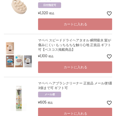
日付指定可
1,320
¥
税込
カートに入れる
マペペ スピードドライヘアタオル 瞬間吸水 髪が
傷みにくい もっちもちな触り心地 正規品 ギフト
可【ベスコス掲載商品】
1,100
¥
税込
カートに入れる
マペペ ヘアブラシクリーナー 正規品 メール便1通
3個まで可 ギフト可
メール便
605
¥
税込
カートに入れる