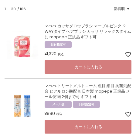
1
-
30
106
新着順
マぺぺ カッサグロウブラシ マーブルピンク ２
WAYタイプ ヘアブラシ カッサ リラックスタイム
に mapepe 正規品 ギフト可
日付指定可
1,320
¥
税込
カートに入れる
マぺぺ トリートメルトコーム 粗目 細目 抗菌剤配
合 ヒアルロン酸配合 日本製 mapepe 正規品 メ
ール便1通2個まで可 ギフト可
メール便
日付指定可
990
¥
税込
カートに入れる