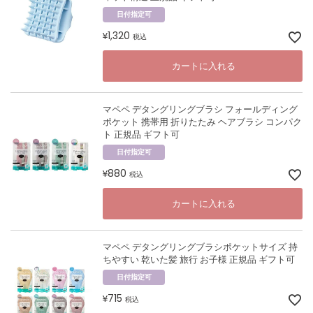
日付指定可
1,320
¥
税込
カートに入れる
マペペ デタングリングブラシ フォールディング
ポケット 携帯用 折りたたみ ヘアブラシ コンパク
ト 正規品 ギフト可
日付指定可
880
¥
税込
カートに入れる
マペペ デタングリングブラシポケットサイズ 持
ちやすい 乾いた髪 旅行 お子様 正規品 ギフト可
日付指定可
715
¥
税込