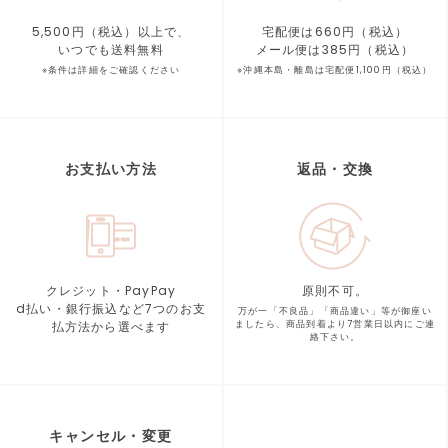
5,500円（税込）以上で、
宅配便は660円（税込）
いつでも送料無料
メール便は385円（税込）
※条件は詳細をご確認ください
※沖縄本島・離島は宅配便1,100円（税込）
お支払い方法
返品・交換
クレジット・PayPay
原則不可。
d払い・銀行振込など7つの
お支
万が一「不良品」「商品違い」等が
御座い
払方法から選べます
ましたら、商品到着より
7営業日以内にご連
絡下さい。
キャンセル・変更