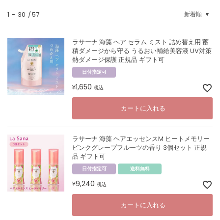
1
-
30
57
新着順
ラサーナ 海藻 ヘア セラム ミスト 詰め替え用 蓄
積ダメージから守る うるおい補給美容液 UV対策
熱ダメージ保護 正規品 ギフト可
日付指定可
1,650
¥
税込
カートに入れる
ラサーナ 海藻 ヘアエッセンスM ヒートメモリー
ピンクグレープフルーツの香り 3個セット 正規
品 ギフト可
日付指定可
送料無料
9,240
¥
税込
カートに入れる