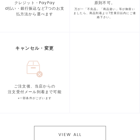
クレジット・PayPay
原則不可。
d払い・銀行振込など7つの
お支
万が一「不良品」「商品違い」等が
御座い
払方法から選べます
ましたら、商品到着より
7営業日以内にご連
絡下さい。
キャンセル・変更
ご注文後、当店からの
注文受付メール到着まで可能
※一部条件がございます
VIEW ALL