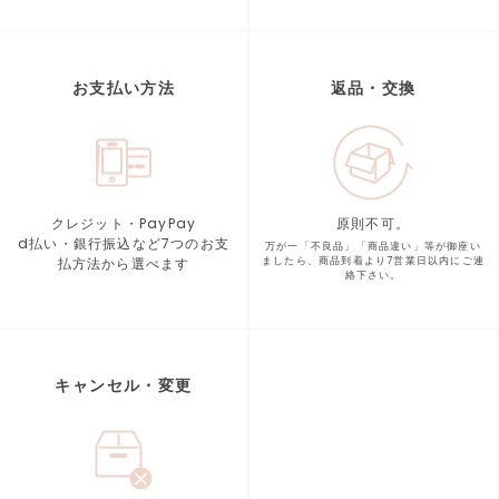
お支払い方法
返品・交換
クレジット・PayPay
原則不可。
d払い・銀行振込など7つの
お支
万が一「不良品」「商品違い」等が
御座い
払方法から選べます
ましたら、商品到着より
7営業日以内にご連
絡下さい。
キャンセル・変更