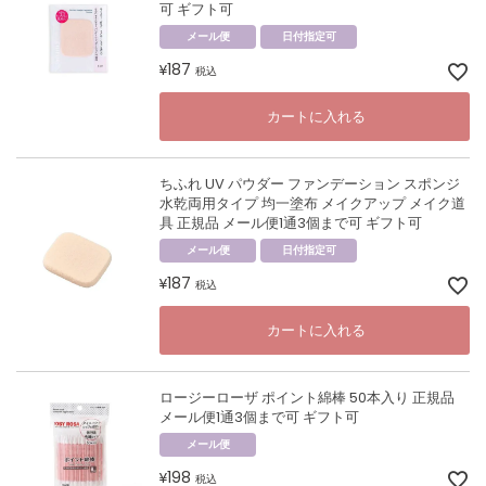
可 ギフト可
メール便
日付指定可
187
¥
税込
カートに入れる
ちふれ UV パウダー ファンデーション スポンジ
水乾両用タイプ 均一塗布 メイクアップ メイク道
具 正規品 メール便1通3個まで可 ギフト可
メール便
日付指定可
187
¥
税込
カートに入れる
ロージーローザ ポイント綿棒 50本入り 正規品
メール便1通3個まで可 ギフト可
メール便
198
¥
税込