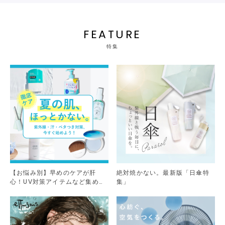
FEATURE
特集
【お悩み別】早めのケアが肝
絶対焼かない。最新版「日傘特
心！UV対策アイテムなど集めま
集」
した。