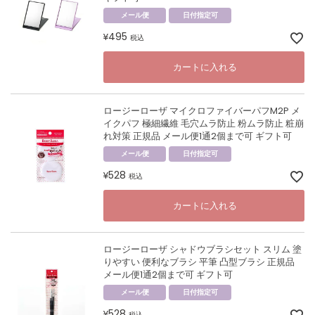
メール便
日付指定可
495
¥
税込
カートに入れる
ロージーローザ マイクロファイバーパフM2P メ
イクパフ 極細繊維 毛穴ムラ防止 粉ムラ防止 粧崩
れ対策 正規品 メール便1通2個まで可 ギフト可
メール便
日付指定可
528
¥
税込
カートに入れる
ロージーローザ シャドウブラシセット スリム 塗
りやすい 便利なブラシ 平筆 凸型ブラシ 正規品
メール便1通2個まで可 ギフト可
メール便
日付指定可
528
¥
税込