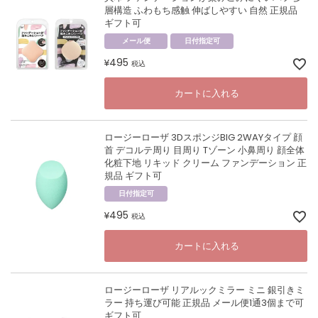
層構造 ふわもち感触 伸ばしやすい 自然 正規品
ギフト可
メール便
日付指定可
495
¥
税込
カートに入れる
ロージーローザ 3DスポンジBIG 2WAYタイプ 顔
首 デコルテ周り 目周り Tゾーン 小鼻周り 顔全体
化粧下地 リキッド クリーム ファンデーション 正
規品 ギフト可
日付指定可
495
¥
税込
カートに入れる
ロージーローザ リアルックミラー ミニ 銀引きミ
ラー 持ち運び可能 正規品 メール便1通3個まで可
ギフト可