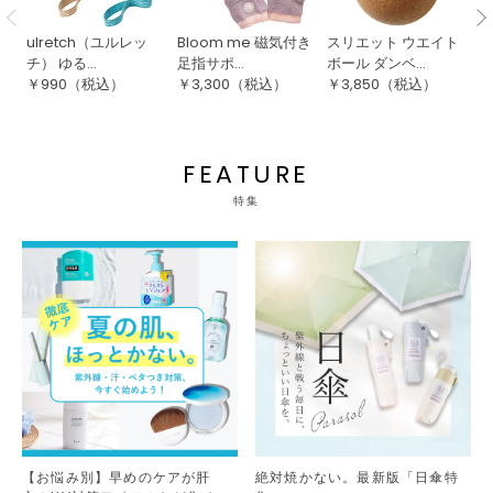
ulretch（ユルレッ
Bloom me 磁気付き
スリエット ウエイト
雲
チ） ゆる...
足指サポ...
ボール ダンベ...
ク
￥
990
（税込）
￥
3,300
（税込）
￥
3,850
（税込）
￥
FEATURE
特集
【お悩み別】早めのケアが肝
絶対焼かない。最新版「日傘特