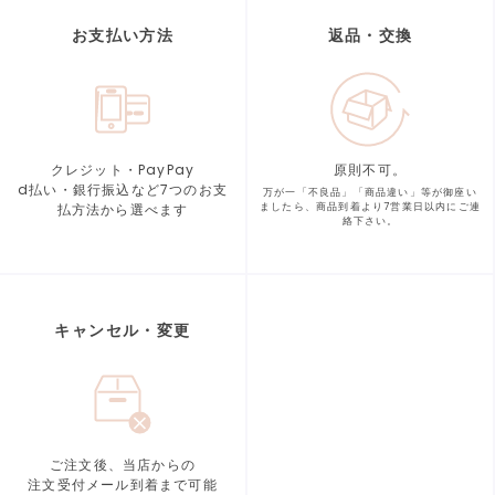
お支払い方法
返品・交換
クレジット・PayPay
原則不可。
d払い・銀行振込など7つの
お支
万が一「不良品」「商品違い」等が
御座い
払方法から選べます
ましたら、商品到着より
7営業日以内にご連
絡下さい。
キャンセル・変更
ご注文後、当店からの
注文受付メール到着まで可能