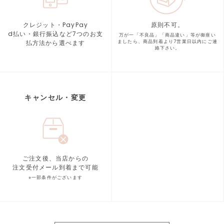
クレジット・PayPay
原則不可。
d払い・銀行振込など7つの
お支
万が一「不良品」「商品違い」等が
御座い
払方法から選べます
ましたら、商品到着より
7営業日以内にご連
絡下さい。
キャンセル・変更
ご注文後、当店からの
注文受付メール到着まで可能
※一部条件がございます