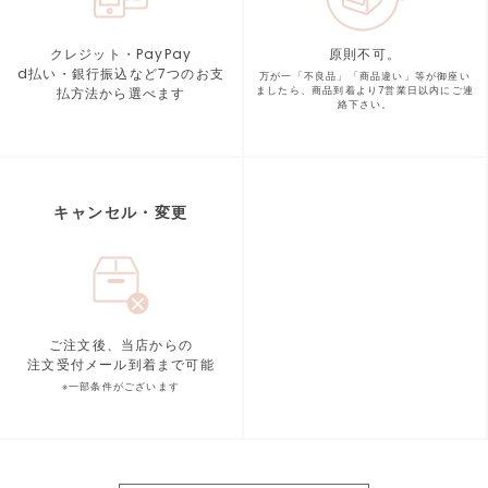
クレジット・PayPay
原則不可。
d払い・銀行振込など7つの
お支
万が一「不良品」「商品違い」等が
御座い
払方法から選べます
ましたら、商品到着より
7営業日以内にご連
絡下さい。
キャンセル・変更
ご注文後、当店からの
注文受付メール到着まで可能
※一部条件がございます