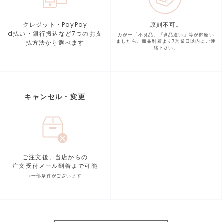
クレジット・PayPay
原則不可。
d払い・銀行振込など7つの
お支
万が一「不良品」「商品違い」等が
御座い
払方法から選べます
ましたら、商品到着より
7営業日以内にご連
絡下さい。
キャンセル・変更
ご注文後、当店からの
注文受付メール到着まで可能
※一部条件がございます