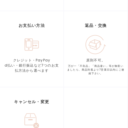
お支払い方法
返品・交換
クレジット・PayPay
原則不可。
d払い・銀行振込など7つの
お支
万が一「不良品」「商品違い」等が
御座い
払方法から選べます
ましたら、商品到着より
7営業日以内にご連
絡下さい。
キャンセル・変更