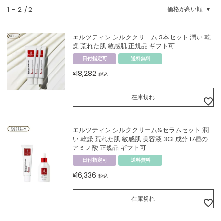
1
-
2
2
価格が高い順
エルツティン シルククリーム 3本セット 潤い 乾
燥 荒れた肌 敏感肌 正規品 ギフト可
日付指定可
送料無料
18,282
¥
税込
在庫切れ
エルツティン シルククリーム&セラムセット 潤
い 乾燥 荒れた肌 敏感肌 美容液 3GF成分 17種の
アミノ酸 正規品 ギフト可
日付指定可
送料無料
16,336
¥
税込
在庫切れ