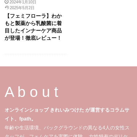
2024年1月10日
2025年5月2日
【フェミフローラ】わか
もと製薬から乳酸菌に着
目したインナーケア商品
が登場！徹底レビュー！
A b o u t
オンラインショップ きれいみつけた が運営するコラムサ
イト、fpath。
年齢や生活環境、バックグラウンドの異なる4人の女性ス
タッフが、フェムケアを実際に体験。 女性特有のデリケ