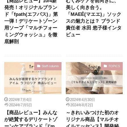
【商品レビュー】10/4新
むくみケアを前向きに、
発売！オリジナルブラン
美しく向き合う。
ド「fpath(エフパス)」第
「MAEÉ(マエエ)」ソック
一弾！デリケートゾーン
スの魅力とは？ ブランド
用ソープ「マルチフォー
責任者 水田 悠子様インタ
ミングウォッシュ」を徹
ビュー
底解剖
Staff column
TOPICS
2024年7月4日
2024年4月30日
2024年7月5日
2024年8月2日
【商品レビュー】みんな
～きれいみつけた初のオ
が絶賛するデリケートゾ
リジナル商品【マルチオ
ーンケアブランド「I’m
イルエッセンス】開発秘