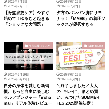
2026年7月3日
2026年6月25日
2026年7月3日
2026年7月2日
【骨盤底筋ケア】今すぐ
夕方のパンパン脚にサヨ
始めて！ゆるむと起きる
ナラ！「MAEE」の着圧ソ
「ショックな大問題」
ックスが優秀すぎる
実際に使ってみた
Staff column
2026年6月19日
2025年6月23日
2026年6月19日
2026年6月9日
自分の身体を愛しむ新習
＼終了しました／大人
慣。もっと自由に楽しむ
の“キレイ”、まとめ買
セルフプレジャー「iroha
い。みつけたSUMMER
mai」リアル体験レビュー
FES 2025開催決定！