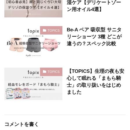
湿ケア【デリケートゾー
ン用オイル4選】
Be-A ベア 吸収型 サニタ
TOPICS
リーショーツ 3種 どこが
違うの？スペック比較
【TOPICS】生理の夜も安
TOPICS
心して眠れる「まもら騎
士」の取り扱いをはじめ
ました
コメントを書く