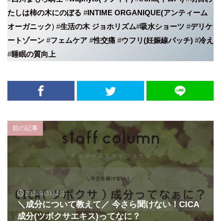
たしは柿の木にのぼる
#
INTIME ORGANIQUE(アンティーム
オーガニック
)
#
生活の木 ジョホリズム
#
吸水ショーツ
#
デリケ
ートゾーン
#
フェムケア
#
性交痛
#
ウフリ(妊娠線パッチ)
#
冷え
#
睡眠の質向上
前の記事
2024年3月4日
＼成分について教えて／ 今さら聞けない！CICA
成分(ツボクサエキス)ってなに？