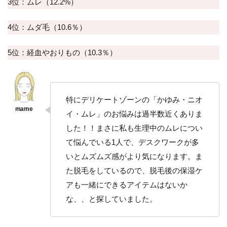
いパッ
3位：ムレ（12.2%）
ケージ
の追求
4位：ムダ毛（10.6％）
3
お客
5位：経血やおりもの（10.3％）
様か
らう
れし
いお
声を
特にデリケートゾーンの「かゆみ・ニオ
多数
イ・ムレ」のお悩みは過半数近くありま
いた
だい
した！！まさに私も生理中のムレについ
てい
て悩んでいる1人で、デスクワークが多
ま
す！
いとムズムズ感がより気になります。ま
た脱毛をしているので、脱毛後の保湿ケ
4
ま
アも一緒にできるアイテムはないか
と
な、、と探していました。
め
5