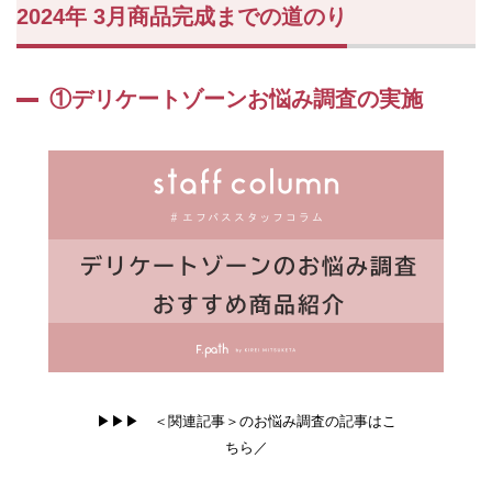
ートゾ
2024年 3月商品完成までの道のり
ーンケ
アアイ
テムを
①デリケートゾーンお悩み調査の実施
選ぶ基
準
は！？
2.2
②社
内ア
ンケ
ート
の実
施
2.3
③商
品仕
様の
▶▶▶ ＜関連記事＞のお悩み調査の記事はこ
追
求・
ちら／
こだ
わり