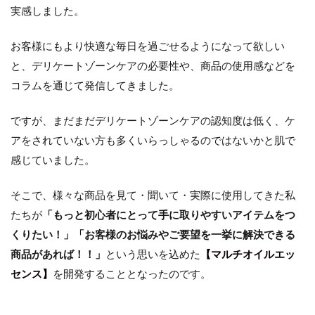
道の
実感しました。
り
2.1
お客様にもより快適な毎日を過ごせるようになって欲しい
①デ
と、デリケートゾーンケアの必要性や、商品の使用感などを
リケ
コラムを通じて発信してきました。
ート
ゾー
ンお
ですが、まだまだデリケートゾーンケアの認知度は低く、ケ
悩み
調査
アをされていない方も多くいらっしゃるのではないかと肌で
の実
感じていました。
施
2.1.1
そこで、様々な商品を見て・聞いて・実際に使用してきた私
特に多
たちが
「もっと初心者にとって手に取りやすいアイテムをつ
かった
お悩み
くりたい！」「
お客様のお悩みや
ご要望を一挙に解決できる
の上位
商品があれば！！」
という思いを込めた
【マルチオイルエッ
がこち
ら！
センス】
を開発することとなったのです。
2.1.2
デリケ