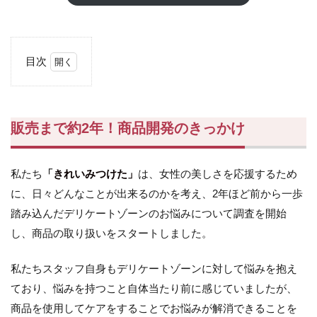
目次
1
販売
まで
約2
販売まで
約2年！
商品開発のきっかけ
年！
商品
開発
私たち
「
きれいみつけた」
は、女性の美しさを応援するため
のき
っか
に、日々どんなことが出来るのかを考え、2年ほど前から一歩
け
踏み込んだデリケートゾーンのお悩みについて調査を開始
2
し、商品の取り扱いをスタートしました。
2024
年 3
私たちスタッフ自身もデリケートゾーンに対して悩みを抱え
月商
品完
ており、悩みを持つこと自体当たり前に感じていましたが、
成ま
商品を使用してケアをすることでお悩みが解消できることを
での