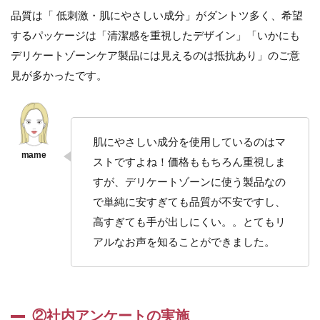
フ
品質は「 低刺激・肌にやさしい成分」がダントツ多く、希望
ェ
ム
するパッケージは「清潔感を重視したデザイン」「いかにも
ケ
デリケートゾーンケア製品には見えるのは抵抗あり」のご意
ア
見が多かったです。
専
門
シ
ョ
ッ
肌にやさしい成分を使用しているのはマ
プ
by
ストですよね！価格ももちろん重視しま
き
すが、デリケートゾーンに使う製品なの
れ
い
で単純に安すぎても品質が不安ですし、
み
高すぎても手が出しにくい。。とてもリ
つ
け
アルなお声を知ることができました。
た
6.1
関連
ブラ
②社内アンケートの実施
ン