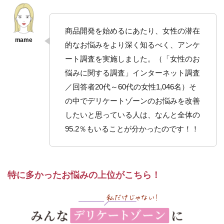
2.3.1
調査で
商品開発を始めるにあたり、女性の潜在
多かっ
的なお悩みをより深く知るべく、アンケ
た「三
大お悩
ート調査を実施しました。（「女性のお
み」を
悩みに関する調査」インターネット調査
解決で
きる成
／回答者20代～60代の女性1,046名）そ
分配合
の中でデリケートゾーンのお悩みを改善
2.4
したいと思っている人は、なんと全体の
④香
95.2％もいることが分かったのです！！
りの
追求
2.4.1
女性に
特に多かったお悩みの上位がこちら！
うれし
い多幸
感のあ
る香
り・天
然精油