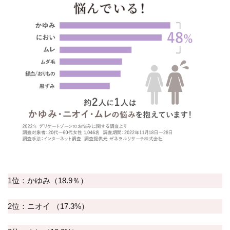
の使用
2.5
⑤容
器・
パッ
ケー
ジデ
ザイ
ン
2.5.1
持ち運
べるサ
イズ
感・シ
ンプル
でデリ
1位：かゆみ（18.9％）
ケート
ゾーン
ケア製
2位：ニオイ （17.3%）
品らし
さがな