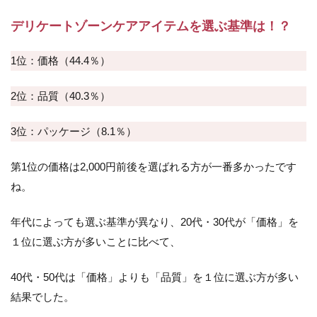
＼楽
天ラ
デリケートゾーンケア
アイテムを
選ぶ基準は！？
ンキ
ング
1位
1位：価格（44.4％）
獲
得！
2位：品質（40.3％）
／き
れい
みつ
3位：パッケージ（8.1％）
けた
オリ
ジナ
第1位の価格は2,000円前後を選ばれる方が一番多かったです
ル商
ね。
品
【マ
ルチ
年代によっても選ぶ基準が異なり、20代・30代が「価格」を
オイ
１位に選ぶ方が多いことに比べて、
ルエ
ッセ
ン
40代・50代は「価格」よりも「品質」を１位に選ぶ方が多い
ス】
結果でした。
6