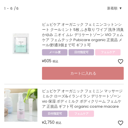
1
-
6
6
新着順
ピュビケア オーガニック フェミニンコットンシ
ート クールミント 5枚 ふき取り ワイプ 洗浄 消臭
かゆみ ニオイ ムレ デリケートゾーン VIO フェム
ケア フェムテック Pubicare organic 正規品 メ
ール便1通3個まで可 ギフト可
メール便
日付指定可
フェムケア
605
¥
税込
カートに入れる
ピュビケア オーガニック フェミニン マッサージ
ミルク ローズ&イランイラン デリケートゾーン
vio 保湿 ボディミルク ボディクリーム フェムケ
ア 正規品 ギフト可 organic cosme macare
日付指定可
フェムケア
2,750
¥
税込