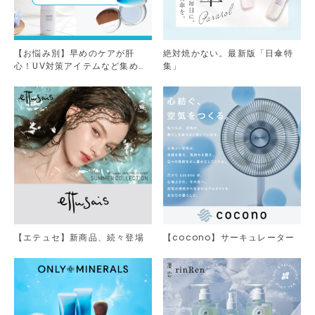
【お悩み別】早めのケアが肝
絶対焼かない。最新版「日傘特
心！UV対策アイテムなど集めま
集」
した。
【エテュセ】新商品、続々登場
【cocono】サーキュレーター