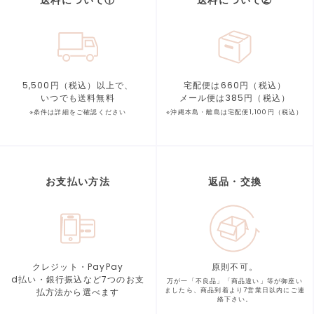
送料について①
送料について②
5,500円（税込）以上で、
宅配便は660円（税込）
いつでも送料無料
メール便は385円（税込）
※条件は詳細をご確認ください
※沖縄本島・離島は宅配便1,100円（税込）
お支払い方法
返品・交換
クレジット・PayPay
原則不可。
d払い・銀行振込など7つの
お支
万が一「不良品」「商品違い」等が
御座い
払方法から選べます
ましたら、商品到着より
7営業日以内にご連
絡下さい。