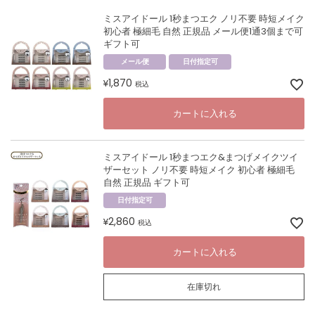
ミスアイドール 1秒まつエク ノリ不要 時短メイク
初心者 極細毛 自然 正規品 メール便1通3個まで可
ギフト可
メール便
日付指定可
1,870
¥
税込
カートに入れる
ミスアイドール 1秒まつエク&まつげメイクツイ
ザーセット ノリ不要 時短メイク 初心者 極細毛
自然 正規品 ギフト可
日付指定可
2,860
¥
税込
カートに入れる
在庫切れ