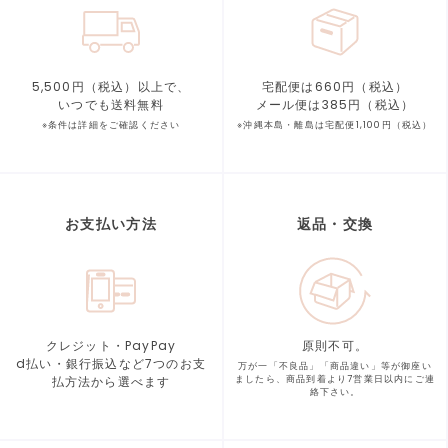
5,500円（税込）以上で、
宅配便は660円（税込）
いつでも送料無料
メール便は385円（税込）
※条件は詳細をご確認ください
※沖縄本島・離島は宅配便1,100円（税込）
お支払い方法
返品・交換
クレジット・PayPay
原則不可。
d払い・銀行振込など7つの
お支
万が一「不良品」「商品違い」等が
御座い
払方法から選べます
ましたら、商品到着より
7営業日以内にご連
絡下さい。