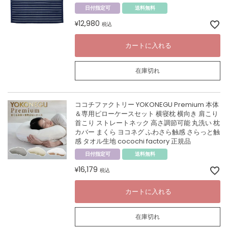
日付指定可
送料無料
12,980
¥
税込
カートに入れる
在庫切れ
ココチファクトリー YOKONEGU Premium 本体
＆専用ピローケースセット 横寝枕 横向き 肩こり
首こり ストレートネック 高さ調節可能 丸洗い 枕
カバー まくら ヨコネグ ふわさら触感 さらっと触
感 タオル生地 cocochi factory 正規品
日付指定可
送料無料
16,179
¥
税込
カートに入れる
在庫切れ