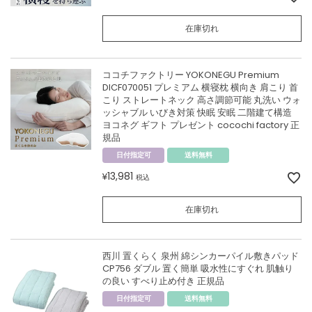
在庫切れ
ココチファクトリー YOKONEGU Premium
DICF070051 プレミアム 横寝枕 横向き 肩こり 首
こり ストレートネック 高さ調節可能 丸洗い ウォ
ッシャブル いびき対策 快眠 安眠 二階建て構造
ヨコネグ ギフト プレゼント cocochi factory 正
規品
日付指定可
送料無料
13,981
¥
税込
在庫切れ
西川 置くらく 泉州 綿シンカーパイル敷きパッド
CP756 ダブル 置く簡単 吸水性にすぐれ 肌触り
の良い すべり止め付き 正規品
日付指定可
送料無料