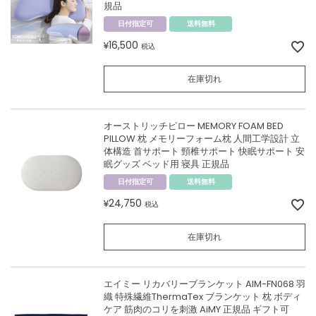
規品
日付指定可
送料無料
16,500
¥
税込
在庫切れ
オーストリッチピロー MEMORY FOAM BED
PILLOW 枕 メモリーフォーム枕 人間工学設計 立
体構造 首サポート 頸椎サポート 快眠サポート 安
眠グッズ ベッド用 寝具 正規品
日付指定可
送料無料
24,750
¥
税込
在庫切れ
エイミー リカバリーブランケット AIM-FN068 羽
織 特殊繊維ThermaTex ブランケット 枕 ボディ
ケア 筋肉のコリを刺激 AiMY 正規品 ギフト可