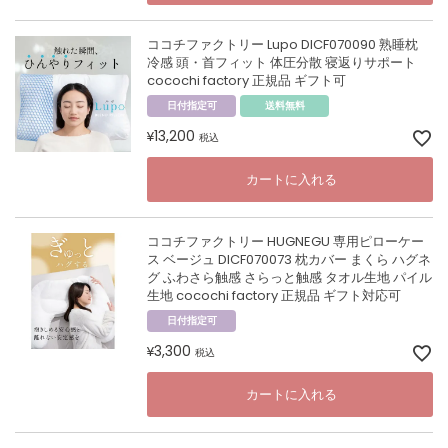
ココチファクトリー Lupo DICF070090 熟睡枕
冷感 頭・首フィット 体圧分散 寝返りサポート
cocochi factory 正規品 ギフト可
日付指定可
送料無料
13,200
¥
税込
カートに入れる
ココチファクトリー HUGNEGU 専用ピローケー
ス ベージュ DICF070073 枕カバー まくら ハグネ
グ ふわさら触感 さらっと触感 タオル生地 パイル
生地 cocochi factory 正規品 ギフト対応可
日付指定可
3,300
¥
税込
カートに入れる