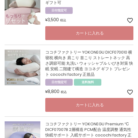
ギフト可
日付指定可
3,500
¥
税込
カートに入れる
ココチファクトリー YOKONEGU DICF070010 横
寝枕 横向き 肩こり 首こり ストレートネック 高
さ調節可能 丸洗い ウォッシャブル いびき対策 快
眠 安眠 二階建て構造 ヨコネグ ギフト プレゼン
ト cocochi factory 正規品
日付指定可
送料無料
8,800
¥
税込
カートに入れる
ココチファクトリー YOKONEGU Premium ℃
DICF070078 2層構造 PCM配合 温度調整 通気性
快眠サポート 入眠サポート cocochi factory 正