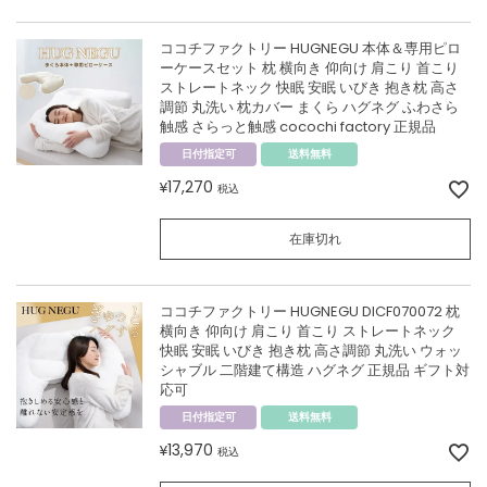
ココチファクトリー HUGNEGU 本体＆専用ピロ
ーケースセット 枕 横向き 仰向け 肩こり 首こり
ストレートネック 快眠 安眠 いびき 抱き枕 高さ
調節 丸洗い 枕カバー まくら ハグネグ ふわさら
触感 さらっと触感 cocochi factory 正規品
日付指定可
送料無料
17,270
¥
税込
在庫切れ
ココチファクトリー HUGNEGU DICF070072 枕
横向き 仰向け 肩こり 首こり ストレートネック
快眠 安眠 いびき 抱き枕 高さ調節 丸洗い ウォッ
シャブル 二階建て構造 ハグネグ 正規品 ギフト対
応可
日付指定可
送料無料
13,970
¥
税込