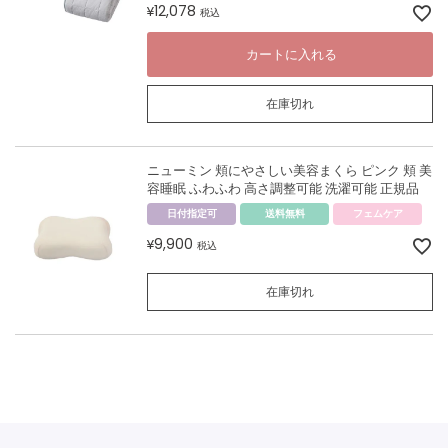
12,078
¥
税込
カートに入れる
在庫切れ
ニューミン 頬にやさしい美容まくら ピンク 頬 美
容睡眠 ふわふわ 高さ調整可能 洗濯可能 正規品
日付指定可
送料無料
フェムケア
9,900
¥
税込
在庫切れ