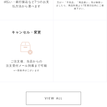
d払い・銀行振込など7つの
お支
万が一「不良品」「商品違い」等が
御座い
払方法から選べます
ましたら、商品到着より
7営業日以内にご連
絡下さい。
キャンセル・変更
ご注文後、当店からの
注文受付メール到着まで可能
※一部条件がございます
VIEW ALL