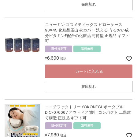
在庫切れ
ニューミン コスメティックス ピローケース
90×45 化粧品届出 枕カバー 洗える うるおい成
分ビタミンE配合の化粧品 封筒型 正規品 ギフト
可
日付指定可
送料無料
6,600
¥
税込
カートに入れる
在庫切れ
ココチファクトリー YOKONEGUポータブル
DICF070067 アウトドア 旅行 コンパクト 二階建
て構造 正規品 ギフト可
日付指定可
送料無料
7,980
¥
税込