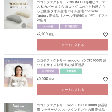
ココチファクトリー YOKONEGU 専用ピローケー
ス 枕カバー まくら ヨコネグ ふわさら触感 さら
っと触感 タオル生地 パイル生地 cocochi
factory 正規品 【メール便1通1個まで可】 ギフト
対応可
メール便
日付指定可
2,200
¥
税込
カートに入れる
ココチファクトリー macolom DICF070065 超
ワイドサイズ 快適 安心感 正規品
日付指定可
送料無料
9,900
¥
税込
カートに入れる
ココチファクトリー baquu DICF070089 お昼寝
用 マッサージ スマホスタンド バクの形 正規品