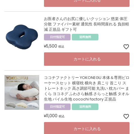
カートに入れる
お医者さんのお尻に優しいクッション 慈楽 体圧
分散 ファイバー素材 通気性 長時間座れる 負担軽
減 正規品 ギフト可
日付指定可
送料無料
5,500
¥
税込
カートに入れる
ココチファクトリー YOKONEGU 本体＆専用ピロ
ーケースセット 横寝枕 横向き 肩こり 首こり ス
トレートネック 高さ調節可能 丸洗い 枕カバー ま
くら ヨコネグ ふわさら触感 さらっと触感 タオル
生地 パイル生地 cocochi factory 正規品
日付指定可
送料無料
11,000
¥
税込
カートに入れる