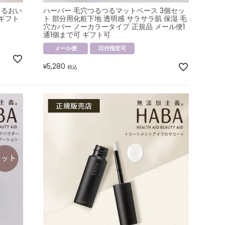
うるおい
ハーバー 毛穴つるつるマットベース 3個セッ
 ギフト
ト 部分用化粧下地 透明感 サラサラ肌 保湿 毛
穴カバー ノーカラータイプ 正規品 メール便1
通1個まで可 ギフト可
メール便
日付指定可
5,280
¥
税込