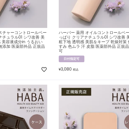
イスチャーコントロールベー
ハーバー 薬用 オイルコントロールベー
ナチュラル01 シワ改善 美
っぱり クリアナチュラル01 シワ改善 美
 美容液成分in うるおい
粧下地 透明感 美肌をキープ 乾燥対策 
無添加 医薬部外品 正規品
すみ 色ムラ 汗 皮脂 医薬部外品 正規品
可
日付指定可
3,080
¥
税込