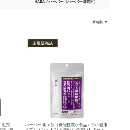
HABA／ハーバー（ハーバー研究所）
新着順
 毛穴
ハーバー 明々源（機能性表示食品）目の健康
日焼け肌
サプリメント ピント調節 目の潤いサポート