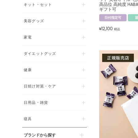
高品位 高純度 HA
キット・セット
ギフト可
日付指定可
美容グッズ
12,100
¥
税込
家電
ダイエットグッズ
健康
日焼け対策・ケア
日用品・雑貨
寝具
ブランドから探す