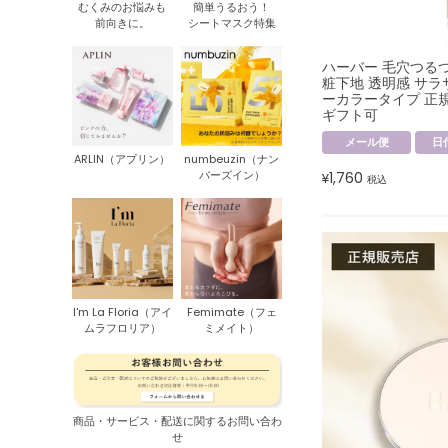
むくみのお悩みも
簡単うるおう！
前向きに。
シートマスク特集
ハーバー 毛穴つる
粧下地 透明感 サラ
ーカラータイプ 正規
ギフト可
メール便
日
ARLIN（アプリン）
numbeuzin（ナン
バーズイン）
1,760
¥
税込
I'm La Floria（アイ
Femimate（フェ
ムラフロリア）
ミメイト）
商品・サービス・配送に関するお問い合わ
せ