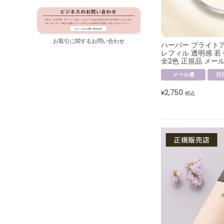
お取引に関するお問い合わせ
ハーバー ブライト
レフィル 透明感 若
全2色 正規品 メー
メール便
日
2,750
¥
税込