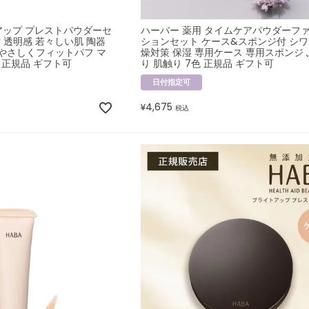
アップ プレストパウダーセ
ハーバー 薬用 タイムケアパウダーフ
 透明感 若々しい肌 陶器
ションセット ケース&スポンジ付 シワ
色 やさしくフィットパフ マ
燥対策 保湿 専用ケース 専用スポンジ
 正規品 ギフト可
り 肌触り 7色 正規品 ギフト可
日付指定可
4,675
¥
税込