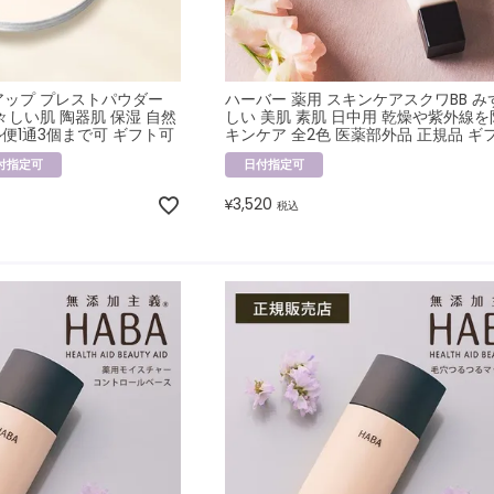
アップ プレストパウダー
ハーバー 薬用 スキンケアスクワBB み
々しい肌 陶器肌 保湿 自然
しい 美肌 素肌 日中用 乾燥や紫外線を
ル便1通3個まで可 ギフト可
キンケア 全2色 医薬部外品 正規品 ギ
付指定可
日付指定可
3,520
¥
税込