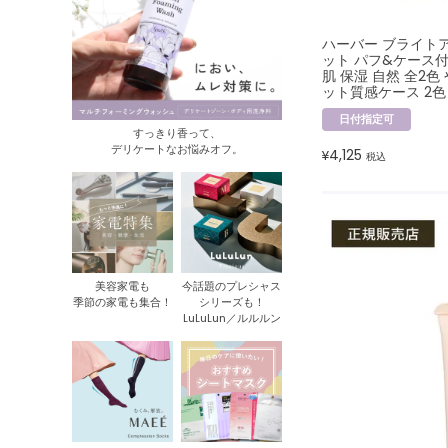
ハーバー ブライト
ット パフ&ケース付
肌 保湿 自然 全2
ット質感ケース 2色
日付指定可
すっきり香って、
デリケートなお悩みオフ。
4,125
¥
税込
美容家電も
今話題のプレシャス
季節の家電も集合！
シリーズも！
LuLuLun／ルルルン