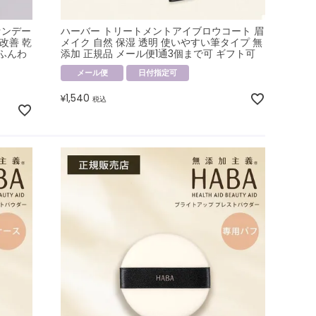
ァンデー
ハーバー トリートメントアイブロウコート 眉
改善 乾
メイク 自然 保湿 透明 使いやすい筆タイプ 無
 ふんわ
添加 正規品 メール便1通3個まで可 ギフト可
メール便
日付指定可
1,540
¥
税込