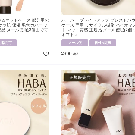
つるマットベース 部分用化
ハーバー ブライトアップ プレストパ
サラ肌 保湿 毛穴カバー ノ
ケース 専用 リサイクル樹脂 バイオマ
品 メール便1通3個まで可
ト マット質感 正規品 メール便1通2個
ギフト可
付指定可
メール便
日付指定可
990
¥
税込