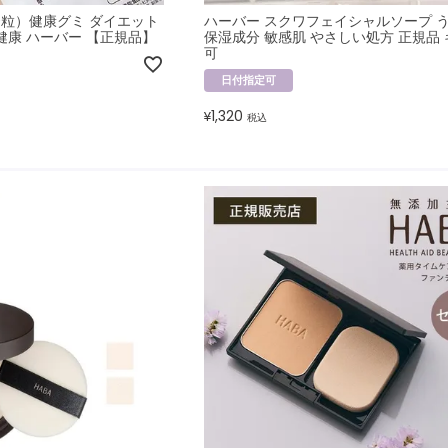
90粒）健康グミ ダイエット
ハーバー スクワフェイシャルソープ 
健康 ハーバー 【正規品】
保湿成分 敏感肌 やさしい処方 正規品
可
日付指定可
1,320
¥
税込