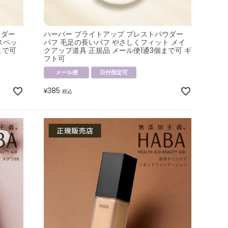
ウダー
ハーバー ブライトアップ プレストパウダー
スペッ
パフ 毛足の長いパフ やさしくフィット メイ
まで可
クアップ道具 正規品 メール便1通3個まで可 ギ
フト可
メール便
日付指定可
385
¥
税込