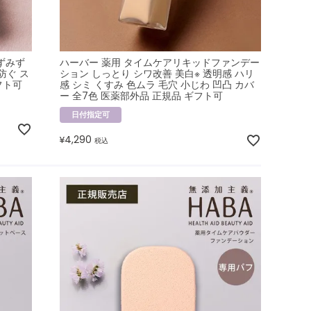
ずみず
ハーバー 薬用 タイムケアリキッドファンデー
防ぐ ス
ション しっとり シワ改善 美白※ 透明感 ハリ
フト可
感 シミ くすみ 色ムラ 毛穴 小じわ 凹凸 カバ
ー 全7色 医薬部外品 正規品 ギフト可
日付指定可
4,290
¥
税込