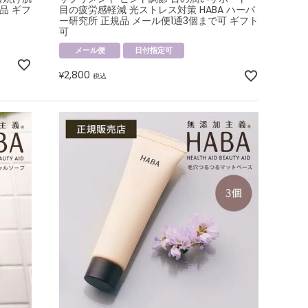
品 ギフ
目の疲労感軽減 光ストレス対策 HABA ハーバ
ー研究所 正規品 メール便1通3個まで可 ギフト
可
メール便
日付指定可
2,800
¥
税込