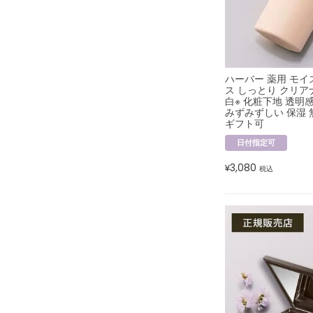
ハーバー 薬用 モ
ス しっとり クリア
白※ 化粧下地 透明感
みずみずしい 保湿 
ギフト可
日付指定可
3,080
¥
税込