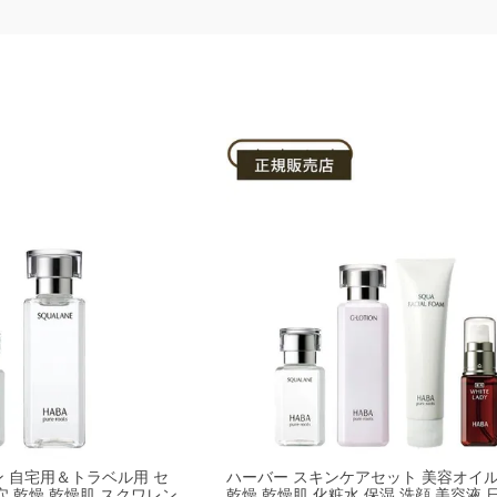
ン 自宅用＆トラベル用 セ
ハーバー スキンケアセット 美容オイル
穴 乾燥 乾燥肌 スクワレン
乾燥 乾燥肌 化粧水 保湿 洗顔 美容液 