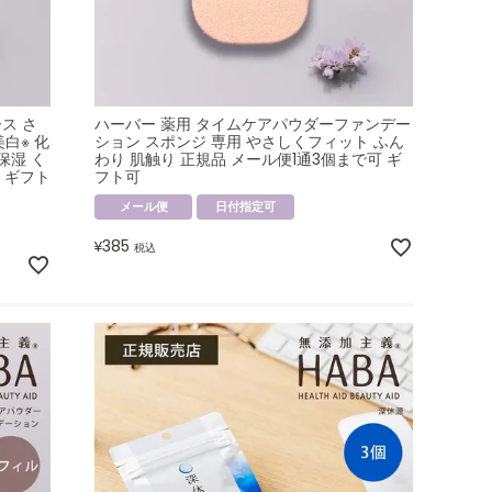
ス さ
ハーバー 薬用 タイムケアパウダーファンデー
白※ 化
ション スポンジ 専用 やさしくフィット ふん
保湿 く
わり 肌触り 正規品 メール便1通3個まで可 ギ
 ギフト
フト可
メール便
日付指定可
385
¥
税込