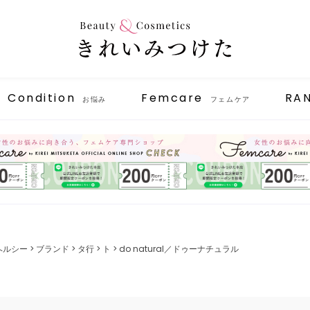
Condition
Femcare
RA
お悩み
フェムケア
ヘルシー
ブランド
タ行
ト
do natural／ドゥーナチュラル