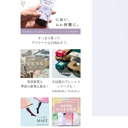
すっきり香って、
デリケートなお悩みオフ。
美容家電も
今話題のプレシャス
季節の家電も集合！
シリーズも！
LuLuLun／ルルルン