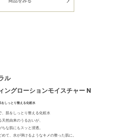
商品をみる
ラル
ィングローションモイスチャー N
肌をしっとり整える化粧水
で、肌をしっとり整える化粧水
る天然由来のうるおいが、
がちな肌にもスッと浸透。
どめて、水が弾けるようなキメの整った肌に。