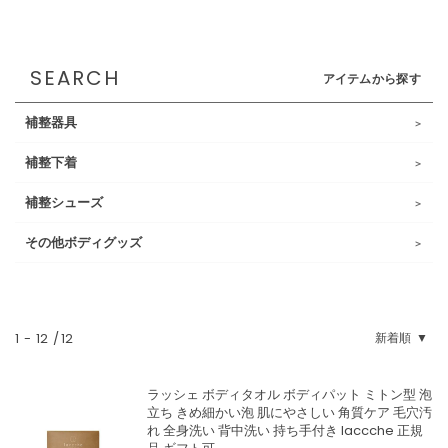
SEARCH
アイテムから探す
補整器具
補整下着
補整シューズ
その他ボディグッズ
1
-
12
12
新着順
ラッシェ ボディタオル ボディパット ミトン型 泡
立ち きめ細かい泡 肌にやさしい 角質ケア 毛穴汚
れ 全身洗い 背中洗い 持ち手付き laccche 正規