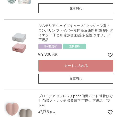
在庫切れ
ジムテリア シェイプキューブ2 クッション型ト
ランポリン ファイバー素材 高反発性 衝撃吸収 ダ
イエット 子ども 家族 跳ね感 安全性 クオリティ
正規品
日付指定可
送料無料
19,800
¥
税込
カートに入れる
在庫切れ
プロイデア コシレッチpetit 仙骨マット 仙骨ほぐ
し 仙骨ストレッチ 骨盤矯正 可愛い 正規品 ギフ
ト可
2,178
¥
税込