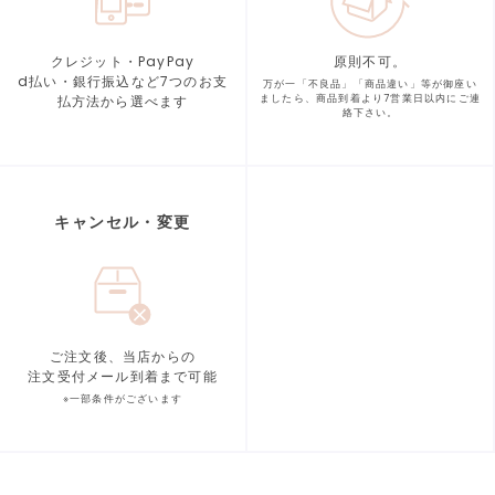
クレジット・PayPay
原則不可。
d払い・銀行振込など7つの
お支
万が一「不良品」「商品違い」等が
御座い
払方法から選べます
ましたら、商品到着より
7営業日以内にご連
絡下さい。
キャンセル・変更
ご注文後、当店からの
注文受付メール到着まで可能
※一部条件がございます