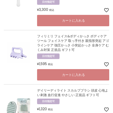
日付指定可
3,300
¥
税込
カートに入れる
フィリミリ フェイス&ボディかっさ ボディケア
ツール フェイスケア 取っ手付き 親指形突起 アゴ
ラインケア 強圧かっさ 小突起かっさ 全身ケア む
くみ対策 正規品 ギフト可
日付指定可
1,595
¥
税込
カートに入れる
デイリーディライト スカルプブラシ 頭皮 心地よ
い刺激 血行促進 やさしい 正規品 ギフト可
日付指定可
1,320
¥
税込