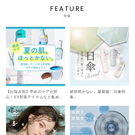
FEATURE
特集
【お悩み別】早めのケアが肝
絶対焼かない。最新版「日傘特
心！UV対策アイテムなど集めま
集」
した。