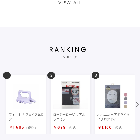
VIEW ALL
RANKING
ランキング
1
2
3
フィリミリ フェイス&ボ
ロージーローザ リアル
ハホニコ ヘアドライマ
デ...
ックミラー ...
イクロファイ...
￥
1,595
￥
638
￥
1,100
（税込）
（税込）
（税込）