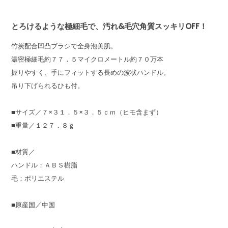
とろけるような極細毛で、汚れ&毛穴角質スッキリOFF！
竹炭配合凹凸ブラシで全身泡美肌。
濃密極細毛約７７．５マイクロメートル約７０万本
握りやすく、手にフィットする長めの波状ハンドル。
吊り下げられるひも付。
■サイズ／７×３１．５×３．５ｃｍ（ヒモ含まず）
■重量／１２７．８ｇ
■材質／
ハンドル：ＡＢＳ樹脂
毛：ポリエステル
■原産国／中国