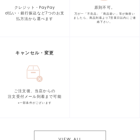
クレジット・PayPay
原則不可。
d払い・銀行振込など7つの
お支
万が一「不良品」「商品違い」等が
御座い
払方法から選べます
ましたら、商品到着より
7営業日以内にご連
絡下さい。
キャンセル・変更
ご注文後、当店からの
注文受付メール到着まで可能
※一部条件がございます
VIEW ALL