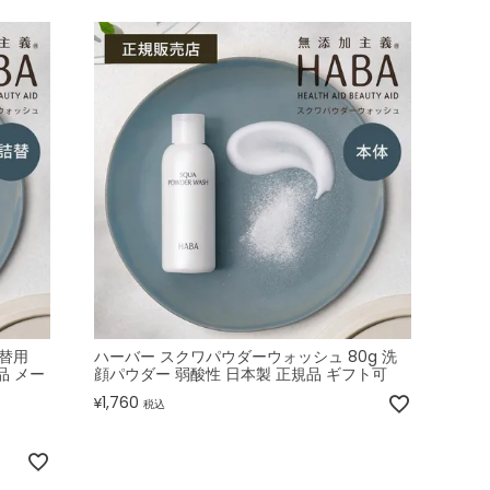
替用
ハーバー スクワパウダーウォッシュ 80g 洗
品 メー
顔パウダー 弱酸性 日本製 正規品 ギフト可
1,760
¥
税込