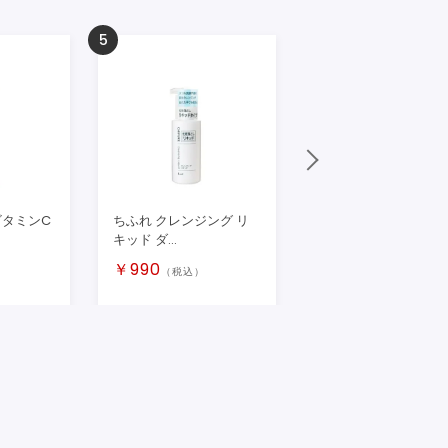
5
6
ビタミンC
ちふれ クレンジング リ
肌をうるおす 保湿ク
キッド ダ...
ム 乾燥 ...
￥
990
￥
1,375
）
（税込）
（税込）