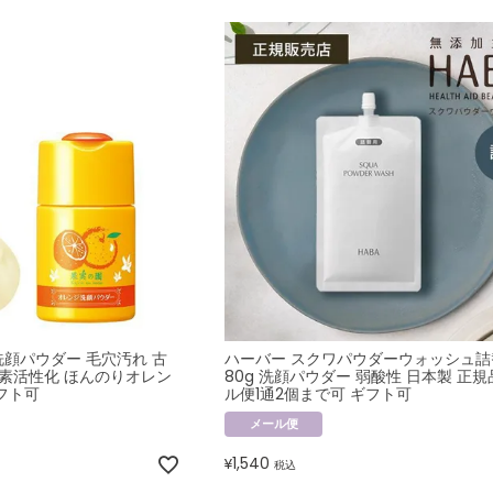
洗顔パウダー 毛穴汚れ 古
ハーバー スクワパウダーウォッシュ詰
酵素活性化 ほんのりオレン
80g 洗顔パウダー 弱酸性 日本製 正規
フト可
ル便1通2個まで可 ギフト可
メール便
1,540
¥
税込