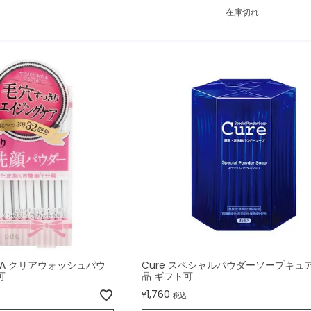
在庫切れ
RNA クリアウォッシュパウ
Cure スペシャルパウダーソープキュア
可
品 ギフト可
1,760
¥
税込