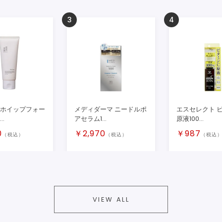
3
4
 ホイップフォー
メディダーマ ニードルポ
エスセレクト 
..
アセラム1...
原液100...
0
￥
2,970
￥
987
（税込）
（税込）
（税込
VIEW ALL