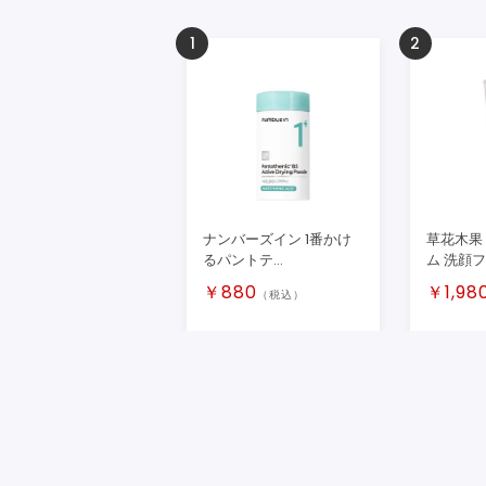
1
2
ナンバーズイン 1番かけ
草花木果
るパントテ...
ム 洗顔フ.
￥
880
￥
1,98
（税込）