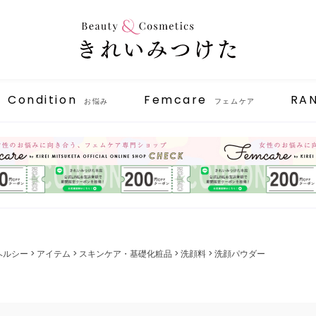
Condition
Femcare
RA
お悩み
フェムケア
ヘルシー
アイテム
スキンケア・基礎化粧品
洗顔料
洗顔パウダー