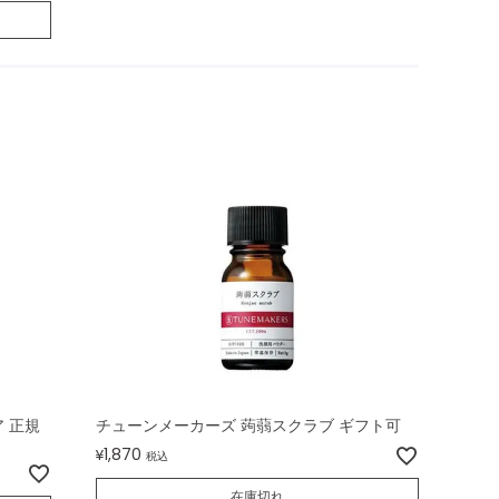
 正規
チューンメーカーズ 蒟蒻スクラブ ギフト可
1,870
¥
税込
在庫切れ