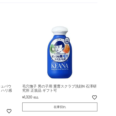
シュパウ
毛穴撫子 男の子用 重曹スクラブ洗顔N 石澤研
 ハリ感
究所 正規品 ギフト可
1,320
¥
税込
在庫切れ