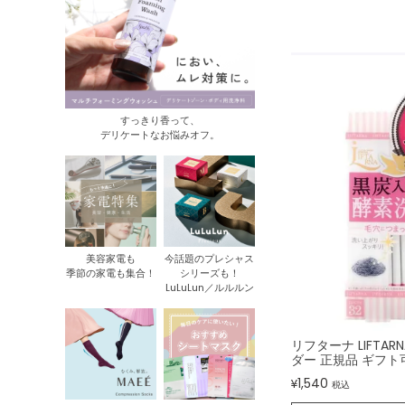
すっきり香って、
デリケートなお悩みオフ。
美容家電も
今話題のプレシャス
季節の家電も集合！
シリーズも！
LuLuLun／ルルルン
リフターナ LIFTA
ダー 正規品 ギフト
1,540
¥
税込