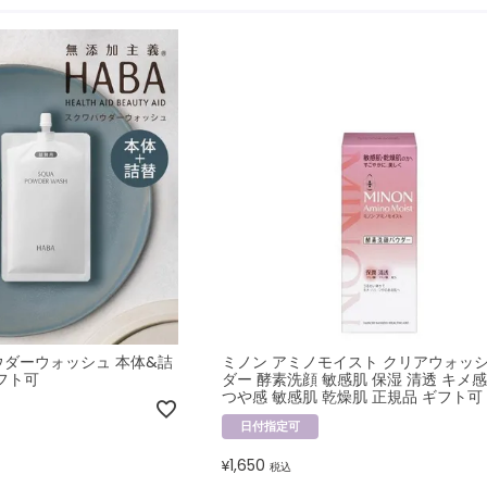
ウダーウォッシュ 本体&詰
ミノン アミノモイスト クリアウォッ
フト可
ダー 酵素洗顔 敏感肌 保湿 清透 キメ感
つや感 敏感肌 乾燥肌 正規品 ギフト可
日付指定可
1,650
¥
税込