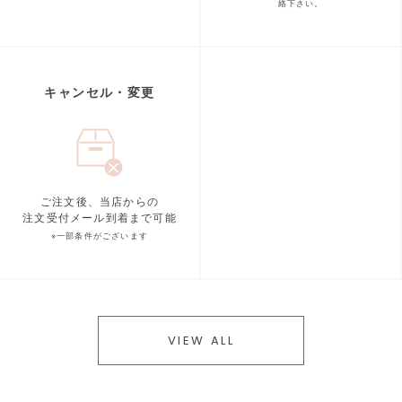
絡下さい。
キャンセル・変更
ご注文後、当店からの
注文受付メール到着まで可能
※一部条件がございます
VIEW ALL