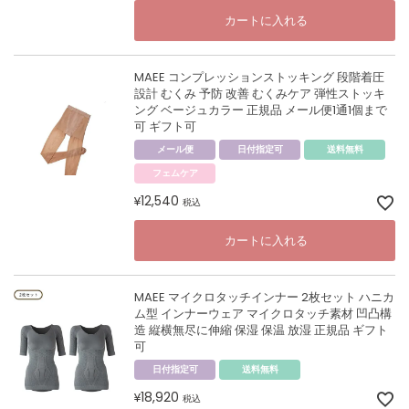
カートに入れる
MAEE コンプレッションストッキング 段階着圧
設計 むくみ 予防 改善 むくみケア 弾性ストッキ
ング ベージュカラー 正規品 メール便1通1個まで
可 ギフト可
メール便
日付指定可
送料無料
フェムケア
12,540
¥
税込
カートに入れる
MAEE マイクロタッチインナー 2枚セット ハニカ
ム型 インナーウェア マイクロタッチ素材 凹凸構
造 縦横無尽に伸縮 保湿 保温 放湿 正規品 ギフト
可
日付指定可
送料無料
18,920
¥
税込