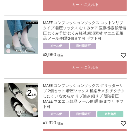
カートに入れる
MAEE コンプレッションソックス コットンリブ
タイプ 着圧ソックス むくみケア 医療機器 段階着
圧 むくみ予防 むくみ軽減 綿混素材 マエエ 正規
品 メール便1通2個まで可 ギフト可
メール便
日付指定可
3,960
¥
税込
カートに入れる
MAEE コンプレッションソックス グリッターリ
ブ 2個セット 着圧ソックス 極柔ラメ糸 チクチク
しにくい なめらか リブ編み 細リブ 段階着圧
MAEE マエエ 正規品 メール便1通1個まで可 ギフ
ト可
メール便
日付指定可
送料無料
7,920
¥
税込