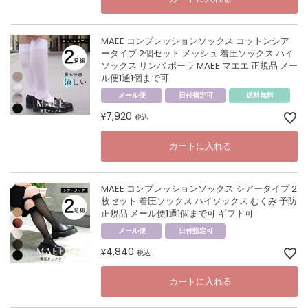
MAEE コンプレッションソックス コットンシア
ータイプ 2個セット メッシュ 着圧ソックス ハイ
ソックス リンパ ポーラ MAEE マエエ 正規品 メー
ル便1通1個まで可
メール便
日付指定可
送料無料
7,920
¥
税込
カートに入れる
MAEE コンプレッションソックス シアータイプ 2
枚セット 着圧ソックス ハイソックス むくみ 予防
正規品 メール便1通1個まで可 ギフト可
メール便
日付指定可
4,840
¥
税込
カートに入れる