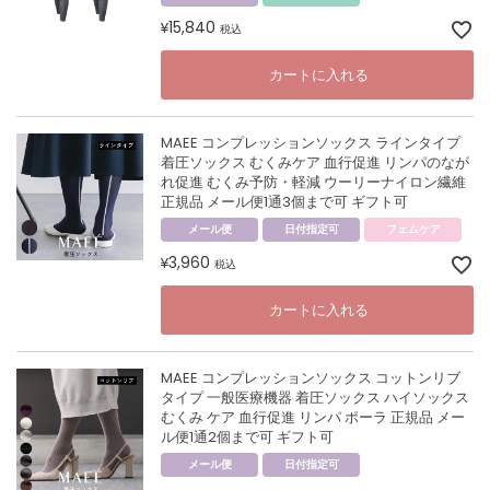
15,840
¥
税込
カートに入れる
MAEE コンプレッションソックス ラインタイプ
着圧ソックス むくみケア 血行促進 リンパのなが
れ促進 むくみ予防・軽減 ウーリーナイロン繊維
正規品 メール便1通3個まで可 ギフト可
メール便
日付指定可
フェムケア
3,960
¥
税込
カートに入れる
MAEE コンプレッションソックス コットンリブ
タイプ 一般医療機器 着圧ソックス ハイソックス
むくみ ケア 血行促進 リンパ ポーラ 正規品 メー
ル便1通2個まで可 ギフト可
メール便
日付指定可