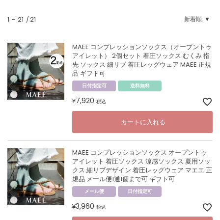
1
-
21
21
新着順
MAEE コンプレッションソックス（オープントゥ
アイレット） 2個セット 着圧ソックス むくみ 指
先 ソックス 細リブ 着圧レッグウェア MAEE 正規
品 ギフト可
日付指定可
送料無料
7,920
¥
税込
カートに入れる
MAEE コンプレッションソックス オープントゥ
アイレット 着圧ソックス 涼感ソックス 夏用ソッ
クス 細リブデザイン 着圧レッグウェア マエエ 正
規品 メール便1通1個まで可 ギフト可
メール便
日付指定可
3,960
¥
税込