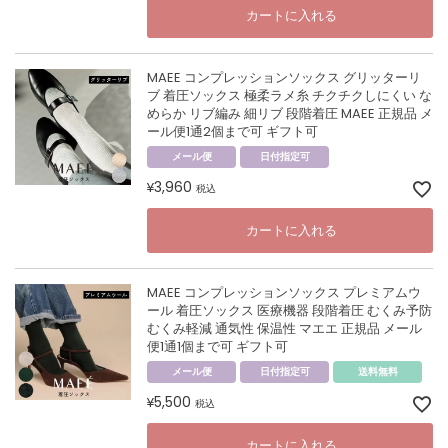
カートに入れる
MAEE コンプレッションソックス グリッターリ
ブ 着圧ソックス 極柔ラメ糸 チクチクしにくい な
めらか リブ編み 細リブ 段階着圧 MAEE 正規品 メ
ール便1通2個まで可 ギフト可
メール便
日付指定可
3,960
¥
税込
カートに入れる
MAEE コンプレッションソックス プレミアムウ
ール 着圧ソックス 医療機器 段階着圧 むくみ予防
むくみ軽減 通気性 保温性 マエエ 正規品 メール
便1通1個まで可 ギフト可
メール便
日付指定可
送料無料
5,500
¥
税込
カートに入れる