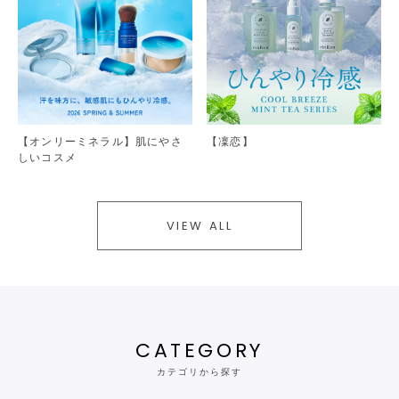
【オンリーミネラル】肌にやさ
【凜恋】
しいコスメ
VIEW ALL
CATEGORY
カテゴリから探す