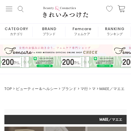
CATEGORY
BRAND
Femcare
RANKING
カテゴリ
ブランド
フェムケア
ランキング
TOP
ビューティー＆ヘルシー
ブランド
マ行
マ
MAEE／マエエ
MAEE／マエエ