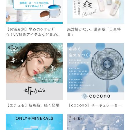
【お悩み別】早めのケアが肝
絶対焼かない。最新版「日傘特
心！UV対策アイテムなど集めま
集」
した。
【エテュセ】新商品、続々登場
【cocono】サーキュレーター