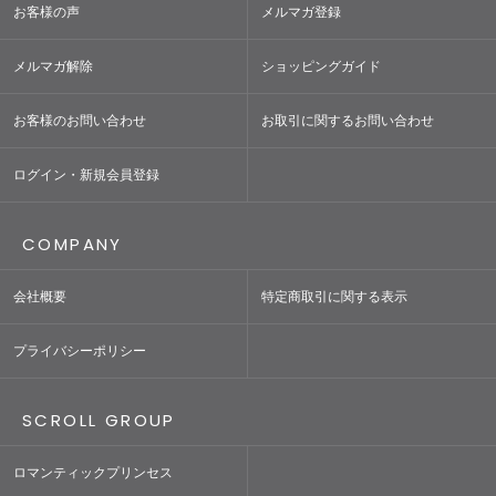
お客様の声
メルマガ登録
メルマガ解除
ショッピングガイド
お客様のお問い合わせ
お取引に関するお問い合わせ
ログイン・新規会員登録
COMPANY
会社概要
特定商取引に関する表示
プライバシーポリシー
SCROLL GROUP
ロマンティックプリンセス