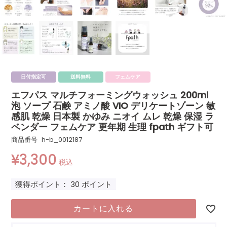
日付指定可
送料無料
フェムケア
エフパス マルチフォーミングウォッシュ 200ml
泡 ソープ 石鹸 アミノ酸 VIO デリケートゾーン 敏
感肌 乾燥 日本製 かゆみ ニオイ ムレ 乾燥 保湿 ラ
ベンダー フェムケア 更年期 生理 fpath ギフト可
商品番号
h-b_0012187
¥
3,300
税込
獲得ポイント：
30
ポイント
カートに入れる