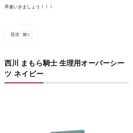
早速いきましょう！！！
目次
1
西
川
ま
西川 まもら騎士 生理用オーバーシー
も
ら
ツ ネイビー
騎
士
生
理
用
オ
ー
バ
ー
シ