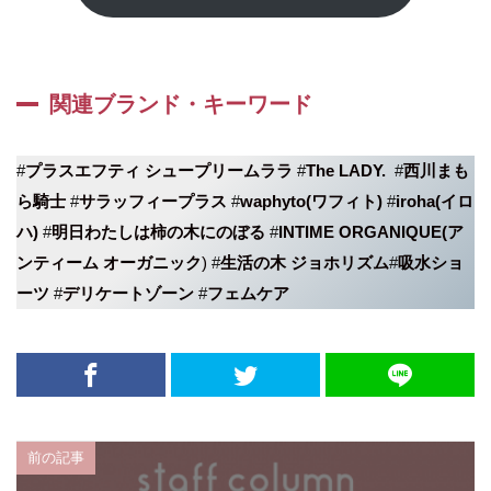
関連ブランド・キーワード
#
プラスエフティ シュープリームララ
#
The LADY.
#
西川まも
ら騎士
#
サラッフィープラス
#
waphyto(ワフィト)
#
iroha(イロ
ハ)
#
明日わたしは柿の木にのぼる
#
INTIME ORGANIQUE(ア
ンティーム オーガニック
)
#
生活の木 ジョホリズム
#
吸水ショ
ーツ
#
デリケートゾーン
#
フェムケア
前の記事