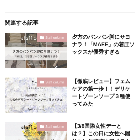
関連する記事
夕方のパンパン脚にサヨ
Staff column
ナラ！「MAEE」の着圧ソ
ックスが優秀すぎる
【徹底レビュー】フェム
Staff column
ケアの第一歩！！デリケ
ートゾーンソープ３種使
ってみた
【3/8国際女性デーと
Staff column
は？】この日に女性へ贈