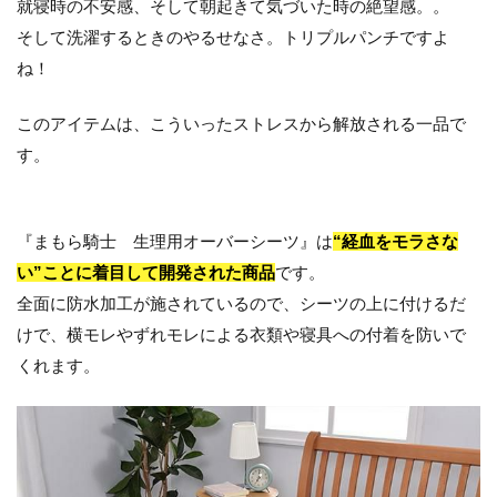
就寝時の不安感、そして朝起きて気づいた時の絶望感。。
フェ
ミニ
そして洗濯するときのやるせなさ。トリプルパンチですよ
ンミ
ね！
スト
4
このアイテムは、こういったストレスから解放される一品で
★番
外
す。
編
F.path
メン
バー
『まもら騎士 生理用オーバーシーツ』は
“経血をモラさな
の生
い”ことに着目して開発された商品
です。
理期
間お
全面に防水加工が施されているので、シーツの上に付けるだ
スス
けで、横モレやずれモレによる衣類や寝具への付着を防いで
メア
イテ
くれます。
ム
5
フェ
ムケ
ア