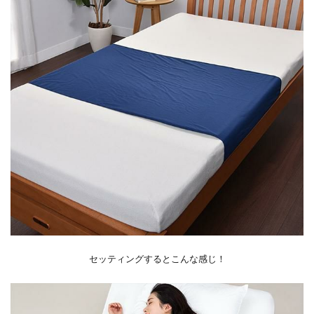
専門
ショ
ップ
by
きれ
いみ
つけ
た
はこ
ち
ら！
5.1
関連
ブラ
ン
ド・
キー
ワー
ド
セッティングするとこんな感じ！