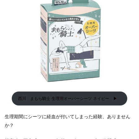
ー
ツ
ネ
イ
ビ
ー
2
Bé-A
ベ
ア エ
アラ
イト
ショ
ーツ
3
西川 まもら騎士 生理用オーバーシーツ ネイビー ▶
アン
ティ
ーム
生理期間にシーツに経血が付いてしまった経験、ありません
オー
ガニ
か？
ッ
ク