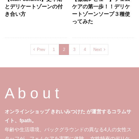
とデリケートゾーンの付
ケアの第一歩！！デリケ
き合い方
ートゾーンソープ３種使
ってみた
Prev
1
2
3
4
Next
A b o u t
オンラインショップ きれいみつけた が運営するコラムサ
イト、fpath。
年齢や生活環境、バックグラウンドの異なる4人の女性ス
タッフが、フェムケアを実際に体験。 女性特有のデリケ