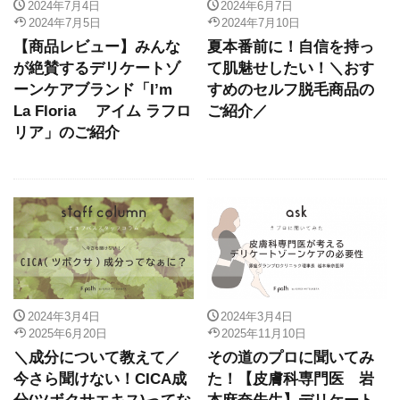
2024年7月4日
2024年6月7日
2024年7月5日
2024年7月10日
【商品レビュー】みんな
夏本番前に！自信を持っ
が絶賛するデリケートゾ
て肌魅せしたい！＼おす
ーンケアブランド「I’m
すめのセルフ脱毛商品の
La Floria アイム ラフロ
ご紹介／
リア」のご紹介
2024年3月4日
2024年3月4日
2025年6月20日
2025年11月10日
＼成分について教えて／
その道のプロに聞いてみ
今さら聞けない！CICA成
た！【皮膚科専門医 岩
分(ツボクサエキス)ってな
本麻奈先生】デリケート