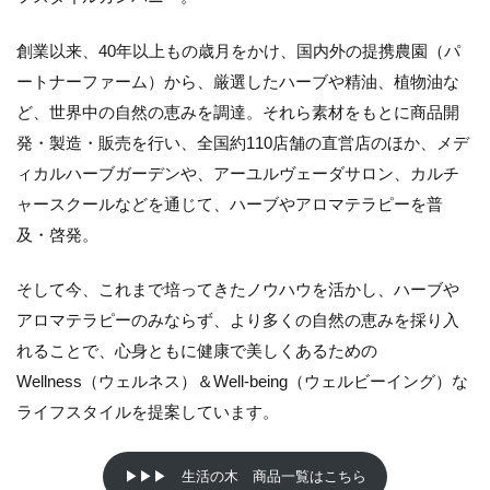
ニ
ッ
創業以来、40年以上もの歳月をかけ、国内外の提携農園（パ
ク
フ
ートナーファーム）から、厳選したハーブや精油、植物油な
ェ
ど、世界中の自然の恵みを調達。それら素材をもとに商品開
ミ
発・製造・販売を行い、全国約110店舗の直営店のほか、メデ
ニ
ン
ィカルハーブガーデンや、アーユルヴェーダサロン、カルチ
ミ
ャースクールなどを通じて、ハーブやアロマテラピーを普
ス
ト
及・啓発。
ロ
ー
シ
そして今、これまで培ってきたノウハウを活かし、ハーブや
ョ
アロマテラピーのみならず、より多くの自然の恵みを採り入
ン
れることで、心身ともに健康で美しくあるための
と
は
Wellness（ウェルネス）＆Well-being（ウェルビーイング）な
2.1
ライフスタイルを提案しています。
パッ
ケー
ジ仕
▶▶▶ 生活の木 商品一覧はこちら