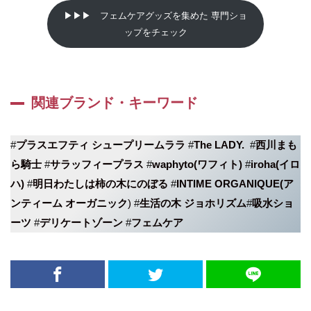
▶▶▶ フェムケアグッズを集めた 専門ショ
ップをチェック
関連ブランド・キーワード
#
プラスエフティ シュープリームララ
#
The LADY.
#
西川まも
ら騎士
#
サラッフィープラス
#
waphyto(ワフィト)
#
iroha(イロ
ハ)
#
明日わたしは柿の木にのぼる
#
INTIME ORGANIQUE(ア
ンティーム オーガニック
)
#
生活の木 ジョホリズム
#
吸水ショ
ーツ
#
デリケートゾーン
#
フェムケア