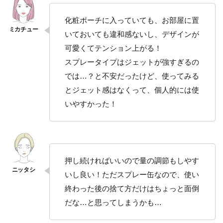
ンソ
ープ
化粧ポーチに入っていても、お部屋に置
いておいても違和感ないし、デザインが
3.3
【ス
可愛くてテンション上がる！
テッ
スプレータイプはジェットが強すぎるの
プ2】
保
では…？と不安だったけど、使ってみる
湿：
とジェット感はなくって、個人的には使
オー
ガニ
いやすかった！
ック
フェ
ミニ
ンミ
ルク
押し続ければいいので量の調節もしやす
3.4
いし良い！ただスプレー缶なので、使い
【ス
テッ
終わった後の捨て方だけはちょっと面倒
プ3】
だな…と思ってしまうかも…
リフ
レッ