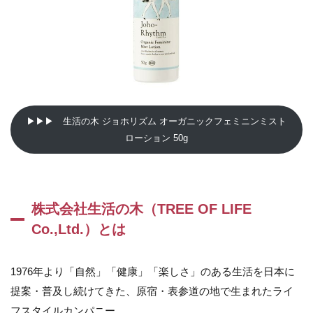
OF LIFE
Co.,Ltd.）
とは
1.2
女
性のため
のセルフ
ケアシリ
ーズ ジ
▶▶▶ 生活の木 ジョホリズム オーガニックフェミニンミスト
ョホリズ
ローション 50g
ム（Joho-
Rhythm）
とは
2
ジ
株式会社生活の木（TREE OF LIFE
ョ
Co.,Ltd.）とは
ホ
リ
ズ
1976年より「自然」「健康」「楽しさ」のある生活を日本に
ム
オ
提案・普及し続けてきた、原宿・表参道の地で生まれたライ
ー
フスタイルカンパニー。
ガ