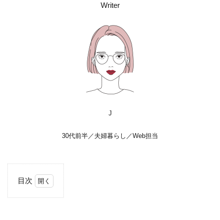
Writer
J
30代前半／夫婦暮らし／Web担当
目次
1
今回
の使