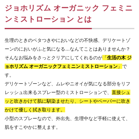
ジョホリズム オーガニック フェミニ
2.3
香
ンミストローション とは
り：
甘い
ロー
ズの
生理のときのベタつきやにおいなどの不快感、デリケートゾ
香
ーンのにおいがふと気になる…なんてことはありませんか？
り。
そんなお悩みをさっとクリアにしてくれるのが
「
生活の木 ジ
2.4
ョホリズム オーガニックフェミニンミストローション
」
で
おす
すめ
す。
ポイ
デリケートゾーンなど、ムレやニオイが気になる部分をリフ
ント
レッシュ出来るスプレー型のミストローションで、
直接シュ
3
ッと吹きかけて肌に馴染ませたり、シートやペーパーに吹き
あわ
せて
かけて優しく拭き取ります。
使い
小型のスプレーなので、外出先、生理中など手軽に使えて、
た
い！
肌をすこやかに整えます。
おす
すめ