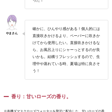
った！
4
フェ
ムケ
ア
専門
ショ
確かに、ひんやり感がある！個人的には
ップ
by
直接吹きかけるより、ペーパーに吹きか
きれ
けてから使用したい。直接吹きかけるな
いみ
つけ
ら、お風呂上りにシャーっとするのが良
た
いかも。結構リフレッシュするので、生
はこ
ち
理中や蒸れている時、夏場は特に良さそ
ら！
う！
4.1
関連
ブラ
ン
香り：甘いローズの香り。
ド・
キー
ワー
ド
※有機ダマスクローズウォーターを贅沢に配合した、甘いローズの香