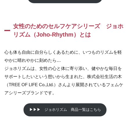
様：
スプ
レー
タイ
プで
女性のためのセルフケアシリーズ ジョホ
持ち
リズム（Joho-Rhythm）とは
運び
に便
利
心も体も自由に自分らしくあるために、いつものリズムを軽
2.2
やかに晴れやかに刻めたら…
使用
感：
ジョホリズムは、女性の心と体に寄り添い、健やかな毎日を
さら
サポートしたいという想いから生まれた、株式会社生活の木
っ
と、
（TREE OF LIFE Co.,Ltd.）さんより展開されているフェムケ
ひん
アシリーズブランドです。
や
り。
ミス
▶▶▶ ジョホリズム 商品一覧はこちら
トが
細か
く均
一。