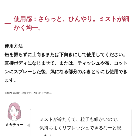
シ
ュ：
オー
ガニ
使用感：さらっと、ひんやり。ミストが細
ック
かく均一。
フェ
ミニ
ンミ
使用方法
スト
ロー
缶を振らずに上向きまたは下向きにして使用してください。
ショ
直接ボディになじませて、または、ティッシュや布、コット
ン
ンにスプレーした後、気になる部分のふきとりにも使用でき
3.5
ます。
生活
の
木
※膣内（粘膜）には使用しないでください。
ジョ
ホリ
ズ
ム
ミストが冷たくて、粒子も細かいので、
商品
一覧
気持ちよくリフレッシュできるなーと思