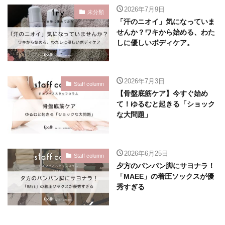
2026年7月9日
未分類
「汗のニオイ」気になっていま
せんか？ワキから始める、わた
しに優しいボディケア。
2026年7月3日
Staff column
【骨盤底筋ケア】今すぐ始め
て！ゆるむと起きる「ショック
な大問題」
2026年6月25日
Staff column
夕方のパンパン脚にサヨナラ！
「MAEE」の着圧ソックスが優
秀すぎる