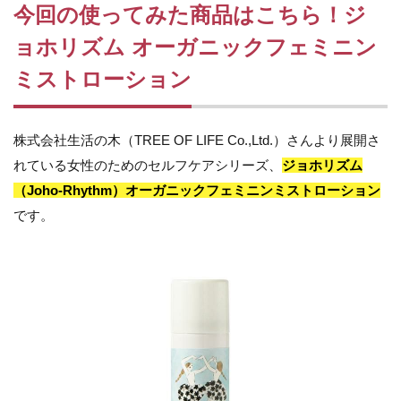
って
今回の使ってみた商品はこちら！ジ
みた
商品
ョホリズム オーガニックフェミニン
はこ
ミストローション
ち
ら！
ジョ
ホリ
株式会社生活の木（TREE OF LIFE Co.,Ltd.）さんより展開さ
ズム
オー
れている女性のためのセルフケアシリーズ、
ジョホリズム
ガニ
（Joho-Rhythm）オーガニックフェミニンミストローション
ック
フェ
です。
ミニ
ンミ
スト
ロー
ショ
ン
1.1
株
式会社生
活の木
（TREE