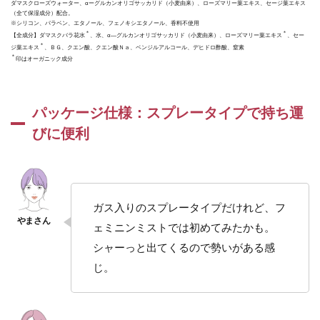
ダマスクローズウォーター、αーグルカンオリゴサッカリド（小麦由来）、ローズマリー葉エキス、セージ葉エキス
商品
（全て保湿成分）配合。
※シリコン、パラベン、エタノール、フェノキシエタノール、香料不使用
3.1
＊
＊
【全成分】ダマスクバラ花水
、水、α―グルカンオリゴサッカリド（小麦由来）、ローズマリー葉エキス
、セー
＊
デリ
ジ葉エキス
、ＢＧ、クエン酸、クエン酸Ｎａ、ベンジルアルコール、デヒドロ酢酸、窒素
＊
印はオーガニック成分
ケー
トゾ
ーン
のた
パッケージ仕様：スプレータイプで持ち運
めの
ブル
びに便利
ーラ
イン
3.2
【ス
ガス入りのスプレータイプだけれど、フ
テッ
プ1】
ェミニンミストでは初めてみたかも。
洗
シャーっと出てくるので勢いがある感
う：
オー
じ。
ガニ
ック
フェ
ミニ