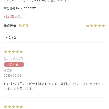
デジャヴュ ラッシュアップ dejavu 正規品 ギフト可
商品番号
h-b_0009177
1,320
¥
税込
5.00
1
-
2
2
こいぬ
7
購入者
非公開
2026/06/22
したまつげ用にリピート購入してます。繊細なしたまつげに塗りやすい
です。また買います！