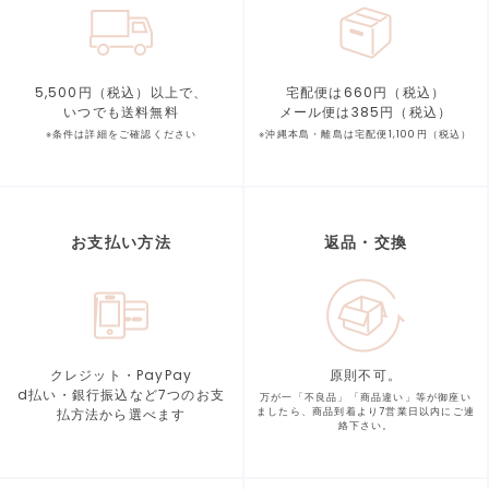
5,500円（税込）以上で、
宅配便は660円（税込）
いつでも送料無料
メール便は385円（税込）
※条件は詳細をご確認ください
※沖縄本島・離島は宅配便1,100円（税込）
お支払い方法
返品・交換
クレジット・PayPay
原則不可。
d払い・銀行振込など7つの
お支
万が一「不良品」「商品違い」等が
御座い
払方法から選べます
ましたら、商品到着より
7営業日以内にご連
絡下さい。