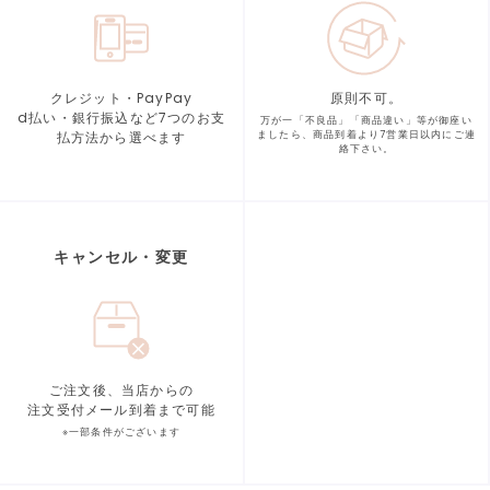
クレジット・PayPay
原則不可。
d払い・銀行振込など7つの
お支
万が一「不良品」「商品違い」等が
御座い
払方法から選べます
ましたら、商品到着より
7営業日以内にご連
絡下さい。
キャンセル・変更
ご注文後、当店からの
注文受付メール到着まで可能
※一部条件がございます