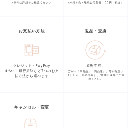
※条件は詳細をご確認ください
※沖縄本島・離島は宅配便1,100円（税込）
お支払い方法
返品・交換
クレジット・PayPay
原則不可。
d払い・銀行振込など7つの
お支
万が一「不良品」「商品違い」等が
御座い
払方法から選べます
ましたら、商品到着より
7営業日以内にご連
絡下さい。
キャンセル・変更