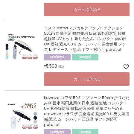
カートに入れる
エスタ estaa マジカルテックプロテクション
50cm 自動開閉 晴雨兼用 日傘 紫外線対策 軽量
超軽量 UVカット 折りたたみ コンパクト 雨の日
OK 遮熱 遮光100％ ムーンバット 男女兼用 メン
ズ レディース 正規品 ギフト対応可 parasol
日付指定可
送料無料
5,500
¥
税込
カートに入れる
kowaza コワザ 50ミニプレーン 50cm 折りたた
み傘 撥水 晴雨兼用傘 日傘 遮熱 無地 コンパクト
UV 紫外線対策 形状記憶 軽量 簡単にたためる
urawaza ウラワザ 完全遮光 遮光100％ 男女兼用
1級遮光 ムーンバット 正規品 ギフト対応可
parasol
日付指定可
送料無料