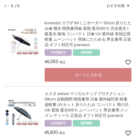
1
-
9
9
おすすめ順
kowaza コワザ 50ミニボーダー 50cm 折りたた
み傘 撥水 晴雨兼用傘 遮熱 遮光100％ 完全遮光 1
級遮光 無地 コンパクト 日傘 UV 紫外線 形状記憶
軽量 ムーンバット 簡単にたためる 男女兼用 正規
品 ギフト対応可 parasol
日付指定可
送料無料
6,050
¥
税込
カートに入れる
エスタ estaa マジカルテックプロテクション
58cm 自動開閉 晴雨兼用 日傘 紫外線対策 軽量
超軽量 UVカット 折りたたみ コンパクト 雨の日
OK 遮熱 遮光100％ ムーンバット 男女兼用 メン
ズ レディース 正規品 ギフト対応可 parasol
日付指定可
送料無料
5,830
¥
税込