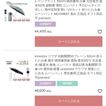
レーンフラット 50cm 晴雨兼用 日傘 完全遮光 遮
光100% 超軽量 薄型 コンパクト 手のひらサイズ
涼しい 熱中症対策 軽い UVカット 折りたたみ傘
ムーンバット MOONBAT 美白 正規品 ギフト対応
可 parasol
日付指定可
4,400
¥
税込
カートに入れる
kowaza コワザ 自動開閉50プレーン 50cm 折り
たたみ傘 撥水 晴雨兼用傘 遮熱 遮光100％ 完全遮
光 1級遮光 無地 コンパクト 形状記憶 自動開閉 日
傘 UV 紫外線 軽量 urawaza ウラワザ 簡単にた
ためる ムーンバット 男女兼用 正規品 ギフト対応
可parasol
日付指定可
送料無料
6,600
¥
税込
カートに入れる