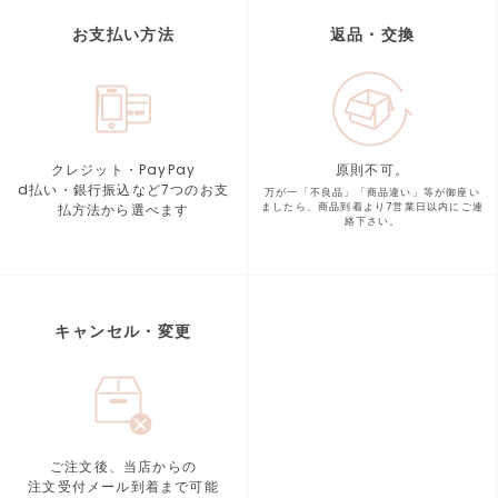
お支払い方法
返品・交換
クレジット・PayPay
原則不可。
d払い・銀行振込など7つの
お支
万が一「不良品」「商品違い」等が
御座い
払方法から選べます
ましたら、商品到着より
7営業日以内にご連
絡下さい。
キャンセル・変更
ご注文後、当店からの
注文受付メール到着まで可能