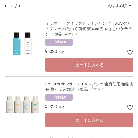
1
-
11
11
おすすめ順
ミラボーテ クイックドライシャンプー&UVケア
スプレー べたつく前髪 髪や頭皮 やさしいケラチ
ン 正規品 ギフト可
日付指定可
1,320
¥
税込
カートに入れる
umiumi サンライト UVスプレー 全身使用 植物由
来 香り 天然精油 正規品 ギフト可
日付指定可
1,320
¥
税込
カートに入れる