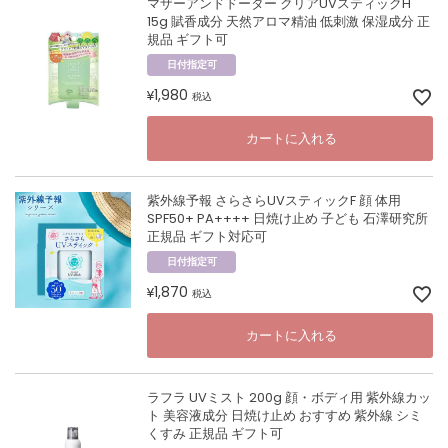
マザーアンドドーター クリアUVスティックH
15g 賦香成分 天然アロマ精油 低刺激 保湿成分 正
規品 ギフト可
日付指定可
1,980
¥
税込
カートに入れる
紫外線予報 さらさらUVスティックF 顔 体用
SPF50+ PA++++ 日焼け止め 子ども 石澤研究所
正規品 ギフト対応可
日付指定可
1,870
¥
税込
カートに入れる
ラフラ UVミスト 200g 顔・ボディ用 紫外線カッ
ト 美容液成分 日焼け止め おすすめ 紫外線 シミ
くすみ 正規品 ギフト可