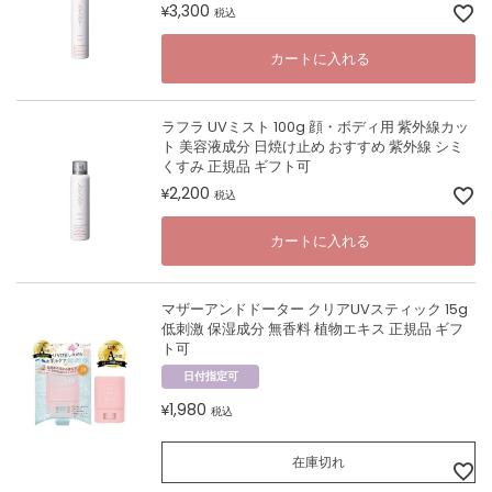
3,300
¥
税込
カートに入れる
ラフラ UVミスト 100g 顔・ボディ用 紫外線カッ
ト 美容液成分 日焼け止め おすすめ 紫外線 シミ
くすみ 正規品 ギフト可
2,200
¥
税込
カートに入れる
マザーアンドドーター クリアUVスティック 15g
低刺激 保湿成分 無香料 植物エキス 正規品 ギフ
ト可
日付指定可
1,980
¥
税込
在庫切れ