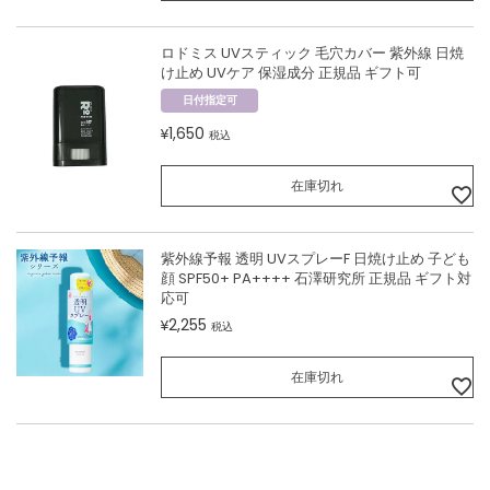
ロドミス UVスティック 毛穴カバー 紫外線 日焼
け止め UVケア 保湿成分 正規品 ギフト可
日付指定可
1,650
¥
税込
在庫切れ
紫外線予報 透明 UVスプレーF 日焼け止め 子ども
顔 SPF50+ PA++++ 石澤研究所 正規品 ギフト対
応可
2,255
¥
税込
在庫切れ