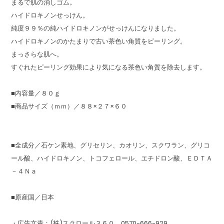
まるで肌の消しゴム。
ハイドロキノンせっけん。
純度９９％の純ハイドロキノンがせっけんになりました。
ハイドロキノンのかたまりで古い茶色い角質をピーリング。
まっさらな肌へ。
すぐれたピーリング効果により気になる茶色い角質を除去します。
■内容量／８０ｇ
■商品サイズ（ｍｍ）／８８×２７×６０
■全成分／石ケン素地、グリセリン、カオリン、スクワラン、グリコ
ール酸、ハイドロキノン、トコフェロール、エチドロン酸、ＥＤＴＡ
－４Ｎａ
■原産国／日本
・広告文責：(株)スクロール３６０ 0570-666-929