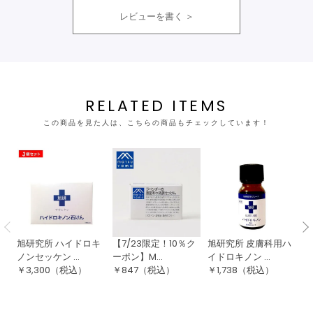
レビューを書く
RELATED ITEMS
この商品を見た人は、こちらの商品もチェックしています！
旭研究所 ハイドロキ
【7/23限定！10％ク
旭研究所 皮膚科用ハ
毛
ノンセッケン ...
ーポン】M...
イドロキノン ...
る
￥
3,300
（税込）
￥
847
（税込）
￥
1,738
（税込）
￥