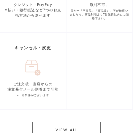
クレジット・PayPay
原則不可。
d払い・銀行振込など7つの
お支
万が一「不良品」「商品違い」等が
御座い
払方法から選べます
ましたら、商品到着より
7営業日以内にご連
絡下さい。
キャンセル・変更
ご注文後、当店からの
注文受付メール到着まで可能
※一部条件がございます
VIEW ALL