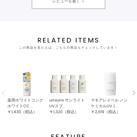
レビューを書く
RELATED ITEMS
この商品を見た人は、こちらの商品もチェックしています！
薬用ホワイトコンク
umiumi サンライト
マキアレイベル ノン
数
ホワイトCC ...
UVスプ...
ケミカルUVミ...
ロ
￥
1,430
（税込）
￥
1,320
（税込）
￥
2,619
（税込）
￥
FEATURE