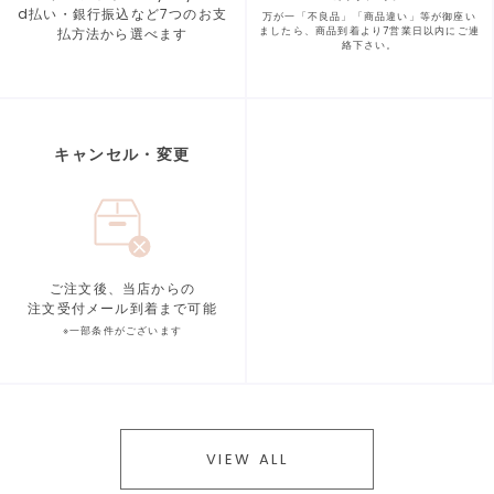
d払い・銀行振込など7つの
お支
万が一「不良品」「商品違い」等が
御座い
払方法から選べます
ましたら、商品到着より
7営業日以内にご連
絡下さい。
キャンセル・変更
ご注文後、当店からの
注文受付メール到着まで可能
※一部条件がございます
VIEW ALL