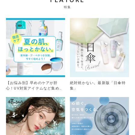
特集
【お悩み別】早めのケアが肝
絶対焼かない。最新版「日傘特
心！UV対策アイテムなど集めま
集」
した。