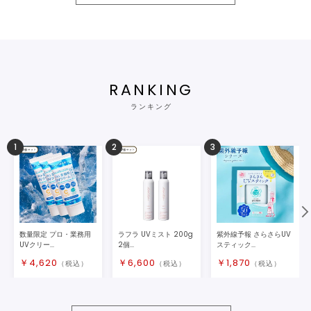
RANKING
ランキング
1
2
3
数量限定 プロ・業務用
ラフラ UVミスト 200g
紫外線予報 さらさらUV
UVクリー...
2個...
スティック...
￥
4,620
￥
6,600
￥
1,870
（税込）
（税込）
（税込）