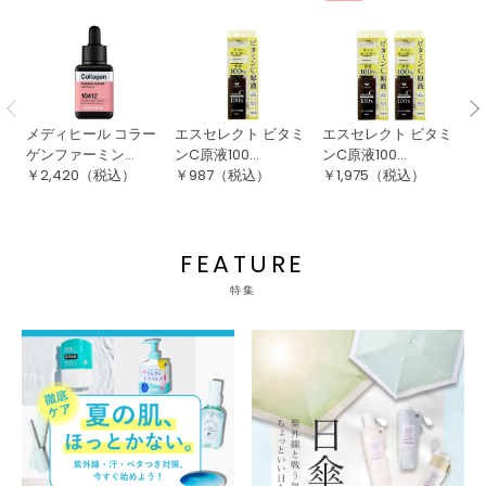
メディヒール コラー
エスセレクト ビタミ
エスセレクト ビタミ
エ
ゲンファーミン...
ンC原液100...
ンC原液100...
ン
￥
2,420
（税込）
￥
987
（税込）
￥
1,975
（税込）
￥
FEATURE
特集