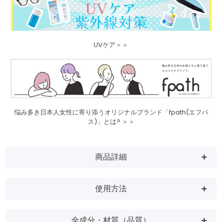
UVケア＞＞
悩み多き日本人女性に寄り添うオリジナルブランド「fpath(エフパ
ス)」とは? ＞＞
商品詳細
使用方法
全成分・材質（品質）