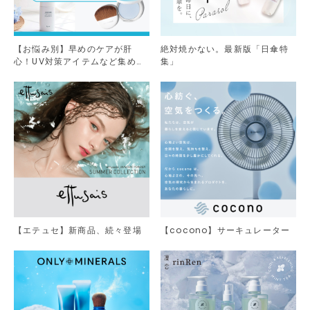
【お悩み別】早めのケアが肝
絶対焼かない。最新版「日傘特
心！UV対策アイテムなど集めま
集」
した。
【エテュセ】新商品、続々登場
【cocono】サーキュレーター