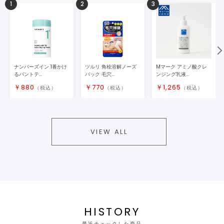
1
2
3
ナンバーズイン 1番かけ
ツルリ 角栓溶解ノーズ
Mマーク アミノ酸クレ
るパントテ...
パック 毛穴...
ンジング乳液...
￥
880
￥
770
￥
1,265
（税込）
（税込）
（税込）
VIEW ALL
HISTORY
最近チェックした商品