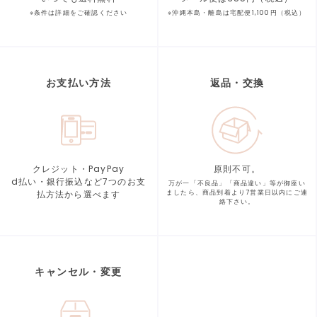
※条件は詳細をご確認ください
※沖縄本島・離島は宅配便1,100円（税込）
お支払い方法
返品・交換
クレジット・PayPay
原則不可。
d払い・銀行振込など7つの
お支
万が一「不良品」「商品違い」等が
御座い
払方法から選べます
ましたら、商品到着より
7営業日以内にご連
絡下さい。
キャンセル・変更