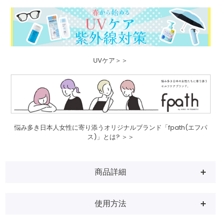
UVケア＞＞
悩み多き日本人女性に寄り添うオリジナルブランド「fpath(エフパ
ス)」とは? ＞＞
商品詳細
使用方法