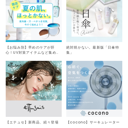
【お悩み別】早めのケアが肝
絶対焼かない。最新版「日傘特
心！UV対策アイテムなど集めま
集」
した。
【エテュセ】新商品、続々登場
【cocono】サーキュレーター