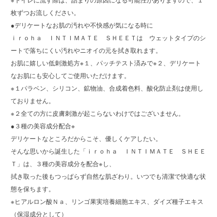
※トイレに流す際は、詰まりの原因になる可能性がありますので、１
枚ずつお流しください。
●デリケートなお肌の汚れや不快感が気になる時に
ｉｒｏｈａ ＩＮＴＩＭＡＴＥ ＳＨＥＥＴは ウェットタイプのシ
ートで落ちにくい汚れやニオイの元を拭き取れます。
お肌に嬉しい低刺激処方※１、パッチテスト済みで※２、デリケート
なお肌にも安心してご使用いただけます。
※１パラベン、シリコン、鉱物油、合成着色料、酸化防止剤は使用し
ておりません。
※２全ての方に皮膚刺激が起こらないわけではございません。
●３種の美容成分配合※
デリケートなところだからこそ、優しくケアしたい。
そんな思いから誕生した「ｉｒｏｈａ ＩＮＴＩＭＡＴＥ ＳＨＥＥ
Ｔ」は、３種の美容成分を配合※し、
拭き取った後もつっぱらず自然な肌ざわり。いつでも清潔で快適な状
態を保ちます。
※ヒアルロン酸Ｎａ、リンゴ果実培養細胞エキス、ダイズ種子エキス
（保湿成分として）