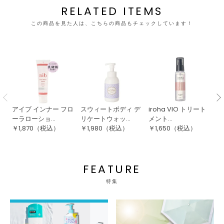
RELATED ITEMS
この商品を見た人は、こちらの商品もチェックしています！
アイブ インナー フロ
スウィートボディ デ
iroha VIO トリート
i
ーラローショ...
リケートウォッ...
メント...
ト
￥
1,870
（税込）
￥
1,980
（税込）
￥
1,650
（税込）
￥
FEATURE
特集