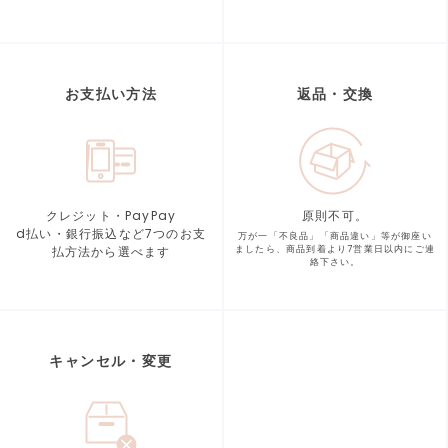
お支払い方法
返品・交換
クレジット・PayPay
原則不可。
d払い・銀行振込など7つの
お支
万が一「不良品」「商品違い」等が
御座い
払方法から選べます
ましたら、商品到着より
7営業日以内にご連
絡下さい。
キャンセル・変更