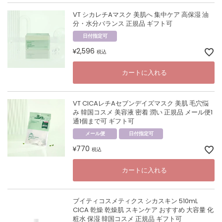
VT シカレチAマスク 美肌へ 集中ケア 高保湿 油
分・水分バランス 正規品 ギフト可
日付指定可
2,596
¥
税込
カートに入れる
VT CICAレチAセブンデイズマスク 美肌 毛穴悩
み 韓国コスメ 美容液 密着 潤い 正規品 メール便1
通1個まで可 ギフト可
メール便
日付指定可
770
¥
税込
カートに入れる
ブイティコスメティクス シカスキン 510mL
CICA 乾燥 乾燥肌 スキンケア おすすめ 大容量 化
粧水 保湿 韓国コスメ 正規品 ギフト可