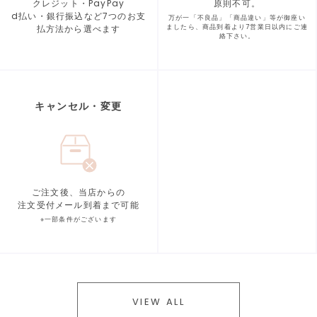
クレジット・PayPay
原則不可。
d払い・銀行振込など7つの
お支
万が一「不良品」「商品違い」等が
御座い
払方法から選べます
ましたら、商品到着より
7営業日以内にご連
絡下さい。
キャンセル・変更
ご注文後、当店からの
注文受付メール到着まで可能
※一部条件がございます
VIEW ALL