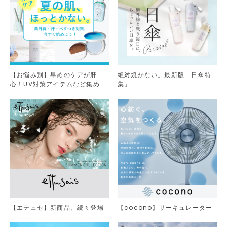
【お悩み別】早めのケアが肝
絶対焼かない。最新版「日傘特
心！UV対策アイテムなど集めま
集」
した。
【エテュセ】新商品、続々登場
【cocono】サーキュレーター