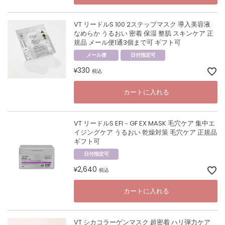
VT リードルS 100 2ステップマスク 導入美容液
なめらか うるおい 密着 保湿 整肌 スキンケア 正
規品 メール便1通3個まで可 ギフト可
メール便
日付指定可
330
¥
税込
カートに入れる
VT リードルS EFI－GF EX MASK 毛穴ケア 集中エ
イジングケア うるおい 乾燥対策 毛穴ケア 正規品
ギフト可
日付指定可
2,640
¥
税込
カートに入れる
VT シカコラーゲンマスク 超密着 ハリ弾力ケア