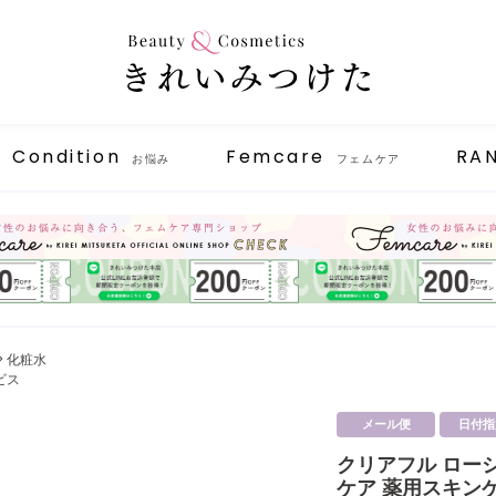
Condition
Femcare
RA
お悩み
フェムケア
化粧水
ビス
メール便
日付指
クリアフル ローシ
ケア 薬用スキン