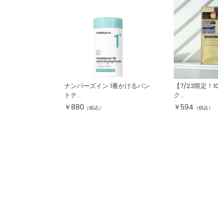
ナンバーズイン 1番かけるパン
【7/23限定！
トテ...
ク...
￥
880
￥
594
（税込）
（税込）