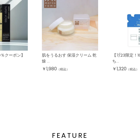
10％クーポン】
肌をうるおす 保湿クリーム 乾
【7/23限定！
燥 ...
ち...
￥
1,980
￥
1,320
（税込）
（税込）
FEATURE