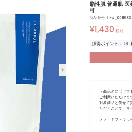
脂性肌 普通肌 医
可
商品番号
h-b_0011930
¥
1,430
税込
獲得ポイント：
13
・商品名に【ギフ
ご利用いただけま
対象商品と併せて買
ただくことで、サ
＞＞ ギフトラッ