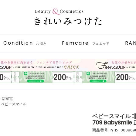
Condition
Femcare
RA
お悩み
フェムケア
生活家電
le／ベビースマイル
ベビースマイル 非
709 BabySmi
商品番号
h-b_000869