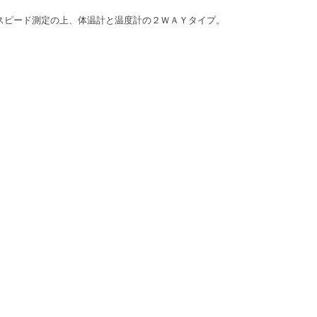
スピード測定の上、体温計と温度計の２ＷＡＹタイプ。