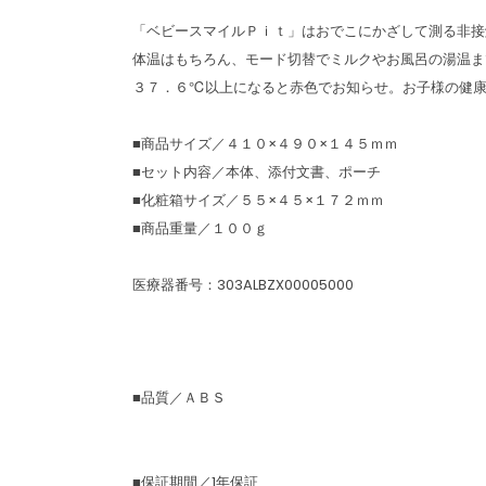
「ベビースマイルＰｉｔ」はおでこにかざして測る非接
体温はもちろん、モード切替でミルクやお風呂の湯温ま
３７．６℃以上になると赤色でお知らせ。お子様の健
■商品サイズ／４１０×４９０×１４５ｍｍ
■セット内容／本体、添付文書、ポーチ
■化粧箱サイズ／５５×４５×１７２ｍｍ
■商品重量／１００ｇ
医療器番号：303ALBZX00005000
■品質／ＡＢＳ
■保証期間／1年保証