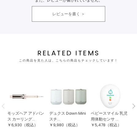
まだ、レビューが書かれていません。
レビューを書く
RELATED ITEMS
この商品を見た人は、こちらの商品もチェックしています！
モッズヘア アドバン
デュクス Dawn Mini
ベビースマイル 乳児
B
ス カーリング...
スチ...
用体動センサ ...
チ.
￥
6,930
（税込）
￥
9,980
（税込）
￥
5,478
（税込）
￥