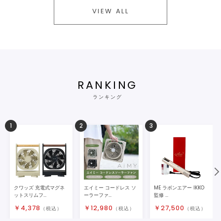
VIEW ALL
RANKING
ランキング
1
2
3
クワッズ 充電式マグネ
エイミー コードレス ソ
ME ラボンエアー IKKO
ットスリムフ...
ーラーファ...
監修 ...
￥
4,378
￥
12,980
￥
27,500
（税込）
（税込）
（税込）