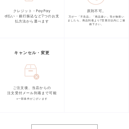
クレジット・PayPay
原則不可。
d払い・銀行振込など7つの
お支
万が一「不良品」「商品違い」等が
御座い
払方法から選べます
ましたら、商品到着より
7営業日以内にご連
絡下さい。
キャンセル・変更
ご注文後、当店からの
注文受付メール到着まで可能
※一部条件がございます