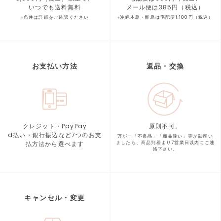
いつでも送料無料
メール便は385円（税込）
※条件は詳細をご確認ください
※沖縄本島・離島は宅配便1,100円（税込）
お支払い方法
返品・交換
クレジット・PayPay
原則不可。
d払い・銀行振込など7つの
お支
万が一「不良品」「商品違い」等が
御座い
払方法から選べます
ましたら、商品到着より
7営業日以内にご連
絡下さい。
キャンセル・変更