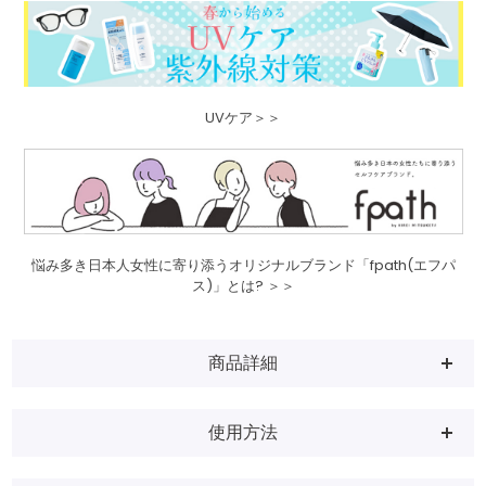
UVケア＞＞
悩み多き日本人女性に寄り添うオリジナルブランド「fpath(エフパ
ス)」とは? ＞＞
商品詳細
使用方法