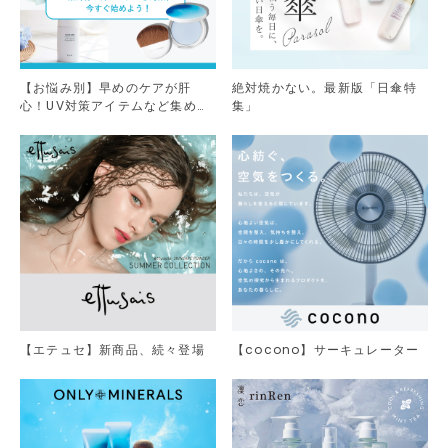
【お悩み別】早めのケアが肝
絶対焼かない。最新版「日傘特
心！UV対策アイテムなど集めま
集」
した。
【エテュセ】新商品、続々登場
【cocono】サーキュレーター