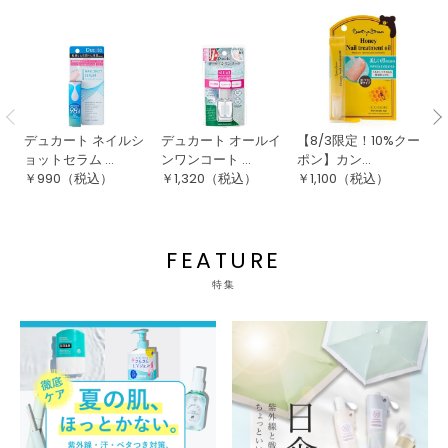
デュカート ネイルシ
デュカート オールイ
【8/3限定！10%クー
エ
ョットセラム ...
ンワンコート ...
ポン】カン...
ア
￥
990
（税込）
￥
1,320
（税込）
￥
1,100
（税込）
￥
FEATURE
特集