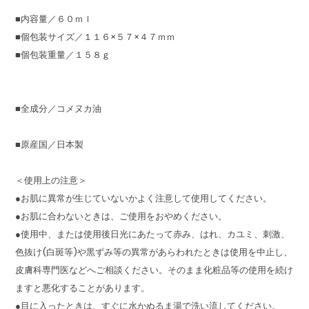
■内容量／６０ｍｌ
■個包装サイズ／１１６×５７×４７ｍｍ
■個包装重量／１５８ｇ
■全成分／コメヌカ油
■原産国／日本製
＜使用上の注意＞
●お肌に異常が生じていないかよく注意して使用してください。
●お肌に合わないときは、ご使用をおやめください。
●使用中、または使用後日光にあたって赤み、はれ、カユミ、刺激、
色抜け(白斑等)や黒ずみ等の異常があらわれたときは使用を中止し、
皮膚科専門医などへご相談ください。そのまま化粧品等の使用を続け
ますと悪化することがあります。
●目に入ったときは、すぐに水かぬるま湯で洗い流してください。