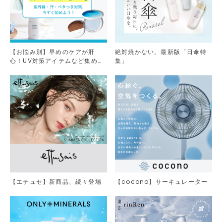
【お悩み別】早めのケアが肝
絶対焼かない。最新版「日傘特
心！UV対策アイテムなど集めま
集」
した。
【エテュセ】新商品、続々登場
【cocono】サーキュレーター