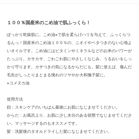
１００％国産米のこめ油で肌ふっくら！
ぽっかり乾燥肌に。こめ油※で肌を柔らげハリを与えて、ふっくらつ
るんっ！国産米のこめ油１００％の、ニオイやベタつきのない心地よ
いオイルです。こめ油にはビタミンやミネラルなどのお米のパワーが
たっぷり。カサカサ、ごわごわ肌にやさしくなじみ、うるおいをしっ
かり守ります。カサつきの気になるからだにも。髪に使えば、傷んだ
毛先がしっとりまとまる憧れのツヤやか大和撫子髪に。
※コメヌカ油
使用方法
顔：スキンケアのいちばん最後にお肌になじませてください。
からだ：お風呂上り、お肌に少し水分のある状態でなじませてくださ
い。マッサージするのもオススメです。
髪：洗髪後のタオルドライした髪になじませてください。