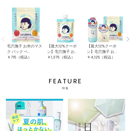
毛穴撫子 お米のマス
【最大12%クーポ
【最大12%クーポ
【
ク パック ベ...
ン】毛穴撫子 お...
ン】毛穴撫子 お...
ン
￥
715
（税込）
￥
1,375
（税込）
￥
4,125
（税込）
￥
FEATURE
特集