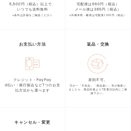
5,500円（税込）以上で、
宅配便は660円（税込）
いつでも送料無料
メール便は385円（税込）
※条件は詳細をご確認ください
※沖縄本島・離島は宅配便1,100円（税込）
お支払い方法
返品・交換
クレジット・PayPay
原則不可。
d払い・銀行振込など7つの
お支
万が一「不良品」「商品違い」等が
御座い
払方法から選べます
ましたら、商品到着より
7営業日以内にご連
絡下さい。
キャンセル・変更