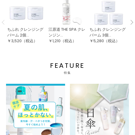
ちふれ クレンジング
江原道 THE SPA クレ
ちふれ クレンジング
【
バーム 2個...
ンジン...
バーム 3個...
ポ
￥
3,520
（税込）
￥
1,210
（税込）
￥
5,280
（税込）
￥
FEATURE
特集