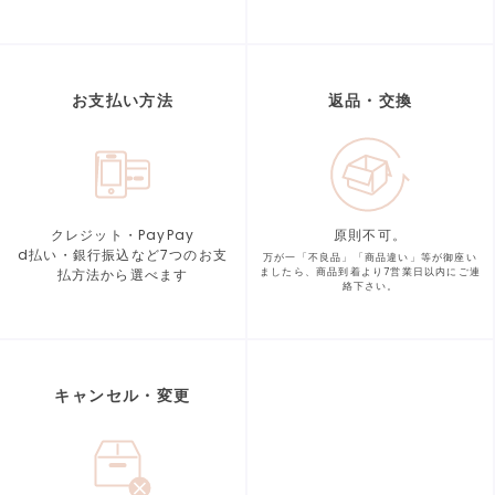
お支払い方法
返品・交換
クレジット・PayPay
原則不可。
d払い・銀行振込など7つの
お支
万が一「不良品」「商品違い」等が
御座い
払方法から選べます
ましたら、商品到着より
7営業日以内にご連
絡下さい。
キャンセル・変更