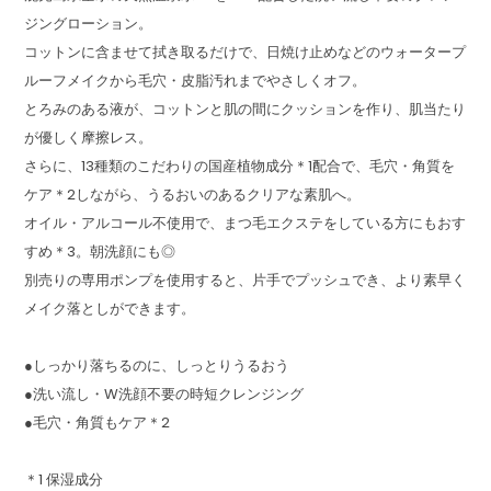
ジングローション。
コットンに含ませて拭き取るだけで、日焼け止めなどのウォータープ
ルーフメイクから毛穴・皮脂汚れまでやさしくオフ。
とろみのある液が、コットンと肌の間にクッションを作り、肌当たり
が優しく摩擦レス。
さらに、13種類のこだわりの国産植物成分＊1配合で、毛穴・角質を
ケア＊2しながら、うるおいのあるクリアな素肌へ。
オイル・アルコール不使用で、まつ毛エクステをしている方にもおす
すめ＊3。朝洗顔にも◎
別売りの専用ポンプを使用すると、片手でプッシュでき、より素早く
メイク落としができます。
●しっかり落ちるのに、しっとりうるおう
●洗い流し・W洗顔不要の時短クレンジング
●毛穴・角質もケア＊2
＊1 保湿成分