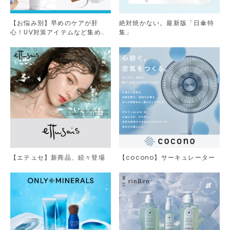
【お悩み別】早めのケアが肝
絶対焼かない。最新版「日傘特
心！UV対策アイテムなど集めま
集」
した。
【エテュセ】新商品、続々登場
【cocono】サーキュレーター