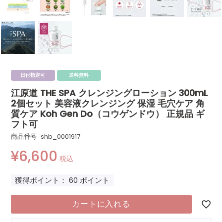
日付指定可
送料無料
江原道 THE SPA クレンジングローション 300mL
2個セット 美容液クレンジング 保湿 毛穴ケア 角
質ケア Koh Gen Do（コウゲンドウ） 正規品 ギ
フト可
商品番号
shb_0001917
¥
6,600
税込
獲得ポイント：
60
ポイント
カートに入れる