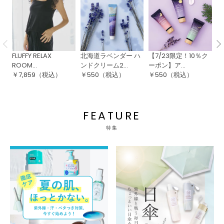
FLUFFY RELAX
北海道ラベンダー ハ
【7/23限定！10％ク
ウ
ROOM...
ンドクリーム2...
ーポン】ア...
ロ
￥
7,859
（税込）
￥
550
（税込）
￥
550
（税込）
￥
FEATURE
特集