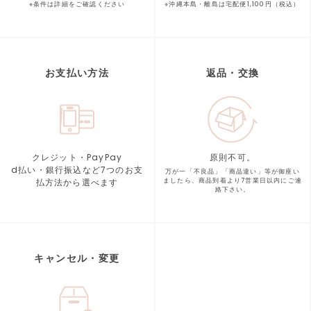
※条件は詳細をご確認ください
※沖縄本島・離島は宅配便1,100円（税込）
お支払い方法
返品・交換
クレジット・PayPay
原則不可。
d払い・銀行振込など7つの
お支
万が一「不良品」「商品違い」等が
御座い
払方法から選べます
ましたら、商品到着より
7営業日以内にご連
絡下さい。
キャンセル・変更