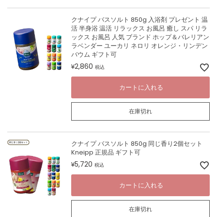
クナイプ バスソルト 850g 入浴剤 プレゼント 温
活 半身浴 温活 リラックス お風呂 癒し スパ リラ
ックス お風呂 人気 ブランド ホップ＆バレリアン
ラベンダー ユーカリ ネロリ オレンジ・リンデン
バウム ギフト可
2,860
¥
税込
カートに入れる
在庫切れ
クナイプ バスソルト 850g 同じ香り2個セット
Kneipp 正規品 ギフト可
5,720
¥
税込
カートに入れる
在庫切れ