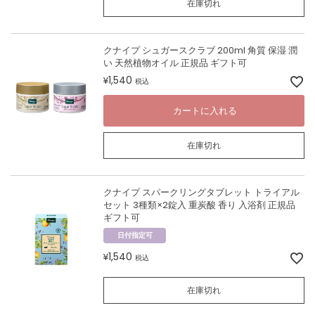
在庫切れ
クナイプ シュガースクラブ 200ml 角質 保湿 潤
い 天然植物オイル 正規品 ギフト可
1,540
¥
税込
カートに入れる
在庫切れ
クナイプ スパークリングタブレット トライアル
セット 3種類×2錠入 重炭酸 香り 入浴剤 正規品
ギフト可
日付指定可
1,540
¥
税込
在庫切れ