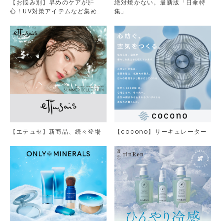
【お悩み別】早めのケアが肝
絶対焼かない。最新版「日傘特
心！UV対策アイテムなど集めま
集」
した。
【エテュセ】新商品、続々登場
【cocono】サーキュレーター