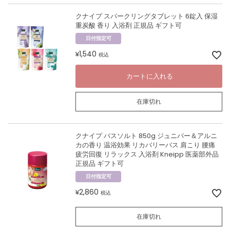
クナイプ スパークリングタブレット 6錠入 保湿
重炭酸 香り 入浴剤 正規品 ギフト可
日付指定可
1,540
¥
税込
カートに入れる
在庫切れ
クナイプ バスソルト 850g ジュニパー＆アルニ
カの香り 温浴効果 リカバリーバス 肩こり 腰痛
疲労回復 リラックス 入浴剤 Kneipp 医薬部外品
正規品 ギフト可
日付指定可
2,860
¥
税込
在庫切れ