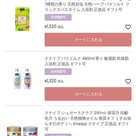
7種類の香り 天然岩塩 天然ハーブ バスソルト リ
ラックスバスタイム 入浴剤 正規品 ギフト可
日付指定可
1,320
¥
税込
カートに入れる
クナイプ バスミルク 480ml 香り 敏感肌 乾燥肌
入浴剤 正規品 ギフト可
日付指定可
1,320
¥
税込
カートに入れる
クナイプ シュガースクラブ 200ｍL 保湿力 抗酸
化力 うるおい 天然植物オイル 角質オフ くすみ知
らずのボディへ Kneipp クナイプ 正規品 ギフト
可