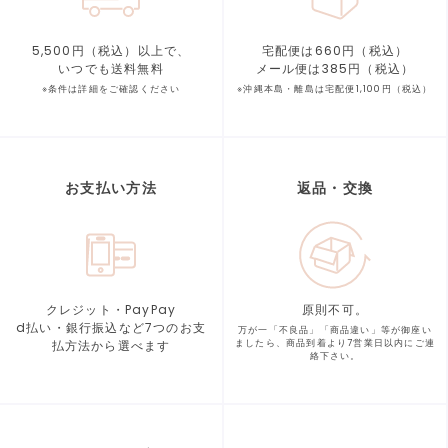
5,500円（税込）以上で、
宅配便は660円（税込）
いつでも送料無料
メール便は385円（税込）
※条件は詳細をご確認ください
※沖縄本島・離島は宅配便1,100円（税込）
お支払い方法
返品・交換
クレジット・PayPay
原則不可。
d払い・銀行振込など7つの
お支
万が一「不良品」「商品違い」等が
御座い
払方法から選べます
ましたら、商品到着より
7営業日以内にご連
絡下さい。