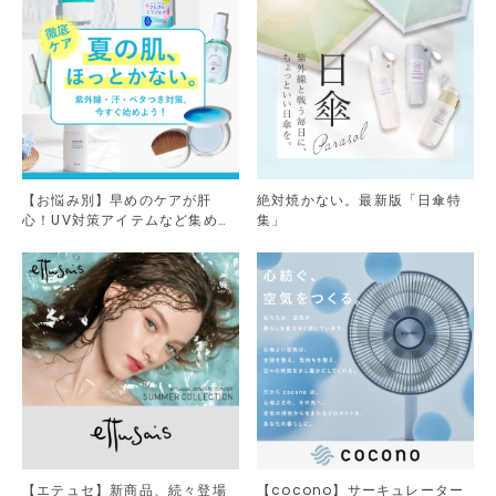
【お悩み別】早めのケアが肝
絶対焼かない。最新版「日傘特
心！UV対策アイテムなど集めま
集」
した。
【エテュセ】新商品、続々登場
【cocono】サーキュレーター