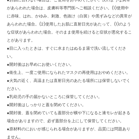
があらわれた場合は、皮膚科等専門医へご相談ください。(1)使用中
に赤味、はれ、かゆみ、刺激、色抜け（白斑）や黒ずみなどの異常が
あらわれた場合。(2)使用したお肌に直射日光があたって、(1)のよう
な症状があらわれた場合。そのまま使用を続けると症状が悪化するこ
とがあります。
●目に入ったときは、すぐに水またはぬるま湯で洗い流してくださ
い。
●開封後はお早めにお使いください。
●衛生上、一度ご使用になられたマスクの再使用はおやめください。
●火気の近く、高温または直射日光のあたる場所には保管しないでく
ださい。
●乳幼児の手の届かないところに保管してください。
●開封後はしっかりと蓋を閉めてください。
●開封後、蓋を閉めていても蓋部分が横や下になると液モレが起きる
場合がありますので、必ず蓋部分を上にして保管してください。
●原材料のにおいが感じられる場合がありますが、品質には問題あり
ません。