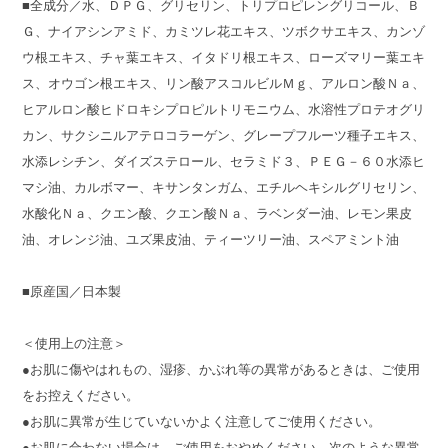
■全成分／水、ＤＰＧ、グリセリン、トリプロピレングリコール、Ｂ
Ｇ、ナイアシンアミド、カミツレ花エキス、ツボクサエキス、カンゾ
ウ根エキス、チャ葉エキス、イタドリ根エキス、ローズマリー葉エキ
ス、オウゴン根エキス、リン酸アスコルビルＭｇ、アルロン酸Ｎａ、
ヒアルロン酸ヒドロキシプロピルトリモニウム、水溶性プロテオグリ
カン、サクシニルアテロコラーゲン、グレープフルーツ種子エキス、
水添レシチン、ダイズステロール、セラミド３、ＰＥＧ－６０水添ヒ
マシ油、カルボマー、キサンタンガム、エチルヘキシルグリセリン、
水酸化Ｎａ、クエン酸、クエン酸Ｎａ、ラベンダー油、レモン果皮
油、オレンジ油、ユズ果皮油、ティーツリー油、スペアミント油
■原産国／日本製
＜使用上の注意＞
●お肌に傷やはれもの、湿疹、かぶれ等の異常があるときは、ご使用
をお控えください。
●お肌に異常が生じていないかよく注意してご使用ください。
●お肌に合わない場合は、ご使用をおやめください。次のような異常