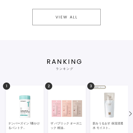
VIEW ALL
RANKING
ランキング
1
2
3
ナンバーズイン 1番かけ
ザ パブリック オーガニ
肌をうるおす 保湿浸透
るパントテ...
ック 精油...
水 モイスト...