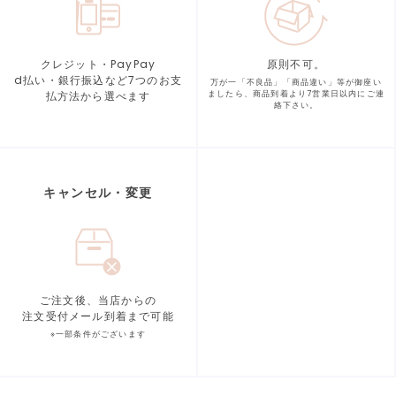
クレジット・PayPay
原則不可。
d払い・銀行振込など7つの
お支
万が一「不良品」「商品違い」等が
御座い
払方法から選べます
ましたら、商品到着より
7営業日以内にご連
絡下さい。
キャンセル・変更
ご注文後、当店からの
注文受付メール到着まで可能
※一部条件がございます