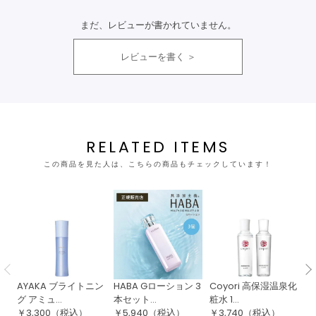
まだ、レビューが書かれていません。
レビューを書く
RELATED ITEMS
この商品を見た人は、こちらの商品もチェックしています！
AYAKA ブライトニン
HABA Gローション 3
Coyori 高保湿温泉化
果
グ アミュ...
本セット...
粧水 1...
ー
￥
3,300
（税込）
￥
5,940
（税込）
￥
3,740
（税込）
￥