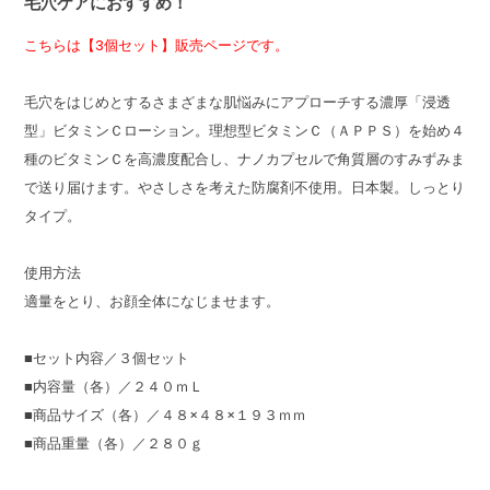
毛穴ケアにおすすめ！
こちらは【3個セット】販売ページです。
毛穴をはじめとするさまざまな肌悩みにアプローチする濃厚「浸透
型」ビタミンＣローション。理想型ビタミンＣ（ＡＰＰＳ）を始め４
種のビタミンＣを高濃度配合し、ナノカプセルで角質層のすみずみま
で送り届けます。やさしさを考えた防腐剤不使用。日本製。しっとり
タイプ。
使用方法
適量をとり、お顔全体になじませます。
■セット内容／３個セット
■内容量（各）／２４０ｍＬ
■商品サイズ（各）／４８×４８×１９３ｍｍ
■商品重量（各）／２８０ｇ