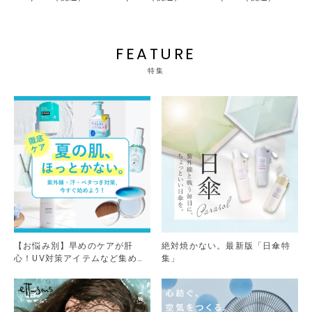
FEATURE
特集
【お悩み別】早めのケアが肝
絶対焼かない。最新版「日傘特
心！UV対策アイテムなど集めま
集」
した。