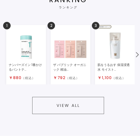
ランキング
1
2
3
ナンバーズイン 1番かけ
ザ パブリック オーガニ
肌をうるおす 保湿浸透
るパントテ...
ック 精油...
水 モイスト...
￥
880
￥
792
￥
1,100
（税込）
（税込）
（税込）
VIEW ALL