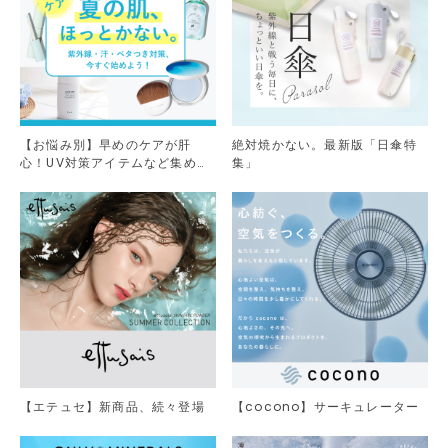
【お悩み別】早めのケアが肝
絶対焼かない。最新版「日傘特
心！UV対策アイテムなど集めま
集」
した。
【エテュセ】新商品、続々登場
【cocono】サーキュレーター